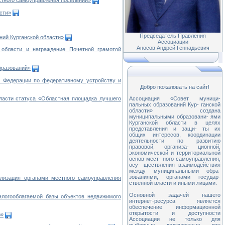
сти»
Председатель Правления
ий Курганской области»
Ассоциации
Аносов Андрей Геннадьевич
области и награждение Почетной грамотой
бразований»
 Федерации по федеративному устройству и
Добро пожаловать на сайт!
Ассоциация «Совет муници-
ласти статуса «Областная площадка лучшего
пальных образований Кур- ганской
области» создана
муниципальными образовани- ями
Курганской области в целях
представления и защи- ты их
общих интересов, координации
деятельности по развитию
правовой, организа- ционной,
экономической и территориальной
основ мест- ного самоуправления,
осу- ществления взаимодействия
между муниципальными обра-
зованиями, органами государ-
лизация органами местного самоуправления
ственной власти и иными лицами.
Основной задачей нашего
логооблагаемой базы объектов недвижимого
интернет-ресурса является
обеспечение информационной
открытости и доступности
ю»
Ассоциации не только для