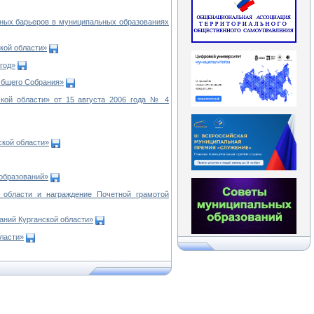
вных барьеров в муниципальных образованиях
кой области»
год»
Общего Собрания»
кой области» от 15 августа 2006 года № 4
ской области»
образований»
 области и награждение Почетной грамотой
ний Курганской области»
ласти»