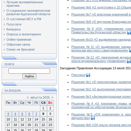
Лучшие муниципальные
практики
Решение №6 «О подготовке к 10 Общем
О социально-экономическом
развитии Курганской области
Решение №7 «О внесении изменений в 
О состоянии МСУ в РФ
Решение №8 «О вручении Благодарстве
Госуслуги
Решение №9 «Об утверждении списк
Конкурсы
Правительства Курганской области»
Опросы и мониторинги
Online-приемная
Решение №10 «О выдвижении кандидат
Обратная связь
Решение №11 «О выдвижении кандида
Своих не бросаем!
вопросам местного самоуправления»
Решение №12 «О присвоении муниципа
опыта муниципального управления»
ПОИСК
Заседание Правления Ассоциации 13 июля 201
Протокол
Решение №1 «О перспективах развития
Решение №2 «О выполнении программы 
КАЛЕНДАРЬ
Решение №3 «Антикоррупционая полит
«
августа 2026
»
Пн
Вт
Ср
Чт
Пт
Сб
Вс
Решение №4 «О признании права мун
полномочий по обеспечению безопасно
1
2
3
4
5
6
7
8
9
Решение №5 «Об изменениях в закон
имущества»
10
11
12
13
14
15
16
17
18
19
20
21
22
23
Решение №6 «Об опыте органов местн
24
25
26
27
28
29
30