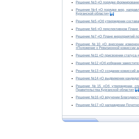
Решение №3 «О порядке формирования 
Решение №4 «О порядке мер, направл
Курганской области»
Решение №5 «Об утверждении состава 
Решение №6 «О перспективном Плане р
Решение №7 «О Плане мероприятий по 
Решение №10 «О внесении изменений
«Положение о Ревизионной комиссии а
Решение №11 «О присвоении статуса 
Решение №12 «Об избрании заместител
Решение №13 «О создании комиссий ас
Решение №14 «О выдвижении кандидат
Решение №15 «Об утверждении списк
Правительства Курганской области»
Решение №16 «О вручении Благодарств
Решение №17 «О награждении Почетной