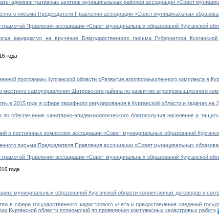
аты административных центров муниципальных районов ассоциации «Совет муниципа
нного письма Председателя Правления ассоциации «Совет муниципальных образован
грамотой Правления ассоциации «Совет муниципальных образований Курганской обл
а кандидатур на вручение Благодарственного письма Губернатора Курганской
16 года
енной программы Курганской области «Развитие агропромышленного комплекса в Кург
 местного самоуправления Шатровского района по развитию агропромышленного ком
ы в 2015 году в сфере тарифного регулирования в Курганской области и задачах на 2
по обеспечению санитарно-эпидемиологического благополучия населения и защиты 
й о постоянных комиссиях ассоциации «Совет муниципальных образований Курганск
нного письма Председателя Правления ассоциации «Совет муниципальных образован
грамотой Правления ассоциации «Совет муниципальных образований Курганской обл
016 года
циях муниципальных образований Курганской области коллективных договоров и сог
а в сфере государственного кадастрового учета и предоставления сведений госуд
рии Курганской области полномочий по проведению комплексных кадастровых работ»