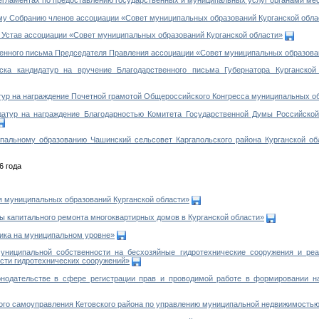
у Собранию членов ассоциации «Совет муниципальных образований Курганской обла
Устав ассоциации «Совет муниципальных образований Курганской области»
нного письма Председателя Правления ассоциации «Совет муниципальных образован
а кандидатур на вручение Благодарственного письма Губернатора Курганской 
ур на награждение Почетной грамотой Общероссийского Конгресса муниципальных о
тур на награждение Благодарностью Комитета Государственной Думы Российской
льному образованию Чашинский сельсовет Каргапольского района Курганской об
6 года
 муниципальных образований Курганской области»
капитального ремонта многоквартирных домов в Курганской области»
ика на муниципальном уровне»
иципальной собственности на бесхозяйные гидротехнические сооружения и реа
сти гидротехнических сооружений»
одательстве в сфере регистрации прав и проводимой работе в формировании на
ого самоуправления Кетовского района по управлению муниципальной недвижимость