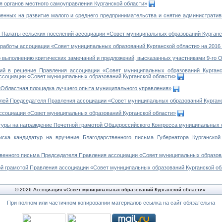
органов местного самоуправления Курганской области»
енных на развитие малого и среднего предпринимательства и снятие администрати
Палаты сельских поселений ассоциации «Совет муниципальных образований Курганс
аботы ассоциации «Совет муниципальных образований Курганской области» на 2016 
выполнению критических замечаний и предложений, высказанных участниками 9-го 
 в решение Правления ассоциации «Совет муниципальных образований Курганс
ссоциации «Совет муниципальных образований Курганской области»
«Областная площадка лучшего опыта муниципального управления»
ей Председателя Правления ассоциации «Совет муниципальных образований Курган
социации «Совет муниципальных образований Курганской области»
уры на награждение Почетной грамотой Общероссийского Конгресса муниципальных 
а кандидатур на вручение Благодарственного письма Губернатора Курганской
енного письма Председателя Правления ассоциации «Совет муниципальных образова
 грамотой Правления ассоциации «Совет муниципальных образований Курганской об
© 2026 Ассоциация «Совет муниципальных образований Курганской области»
При полном или частичном копировании материалов ссылка на сайт обязательна