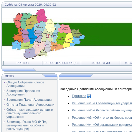
Суббота, 08 Августа 2026,
09:39:52
ГЛАВНАЯ
НОВОСТИ АССОЦИАЦИИ
НОВОСТИ МО
УСТА
МЕНЮ
Общее Собрание членов
Ассоциации
Заседание Правления Ассоциации 28 сентября 
Заседания Правления
Ассоциации
Протокол
Заседания Палат Ассоциации
Решение №1 «О реализации государстве
Отчеты Правления Ассоциации
Областные площадки лучшего
Решение №2 «Об опыте работы муници
опыта муниципального
управления
Решение №3 «Об итогах выборов, проше
В помощь Главе МО (НПА,
Решение №4 «Об организации содержан
методические пособия и
рекомендации)
Решение №5 «Об административных рег