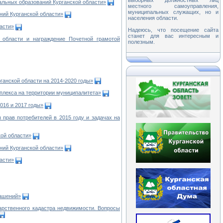
выборных должностных лиц
льных образований Курганской области»
местного самоуправления,
муниципальных служащих, но и
ий Курганской области»
населения области.
асти»
Надеюсь, что посещение сайта
станет для вас интересным и
 области и награждение Почетной грамотой
полезным.
анской области на 2014-2020 годы»
плекса на территории муниципалитета»
016 и 2017 годы»
прав потребителей в 2015 году и задачах на
ой области»
ий Курганской области»
асти»
лашений»
арственного кадастра недвижимости. Вопросы