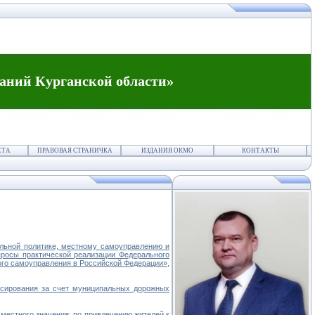
аний Курганской области»
ЕТА
ПРАВОВАЯ СТРАНИЧКА
ИЗДАНИЯ ОКМО
КОНТАКТЫ
льной политике, местному самоуправлению и
просы практической реализации Федерального
ого самоуправления в Российской Федерации»,
сирования за счет муниципальных дорожных
местного значения; по привлечению жителей к