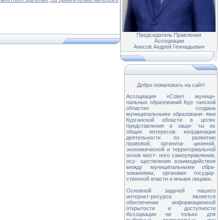
Председатель Правления
Ассоциации
Аносов Андрей Геннадьевич
Добро пожаловать на сайт!
Ассоциация «Совет муници-
пальных образований Кур- ганской
области» создана
муниципальными образовани- ями
Курганской области в целях
представления и защи- ты их
общих интересов, координации
деятельности по развитию
правовой, организа- ционной,
экономической и территориальной
основ мест- ного самоуправления,
осу- ществления взаимодействия
между муниципальными обра-
зованиями, органами государ-
ственной власти и иными лицами.
Основной задачей нашего
интернет-ресурса является
обеспечение информационной
открытости и доступности
Ассоциации не только для