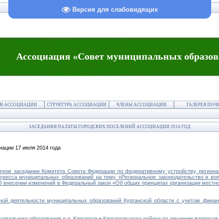
Версия для слабовидящих
Ассоциация «Совет муниципальных образов
В АССОЦИАЦИИ
СТРУКТУРА АССОЦИАЦИИ
ЧЛЕНЫ АССОЦИАЦИИ
ГАЛЕРЕЯ ПОЧ
ЗАСЕДАНИЯ ПАЛАТЫ ГОРОДСКИХ ПОСЕЛЕНИЙ АССОЦИАЦИИ 2014 ГОД
ации 17 июля 2014 года
м заседании Комитета Совета Федерации по федеративному устройству, региона
гресса муниципальных образований на тему «Региональное законодательство и во
«О внесении изменений в Федеральный закон «Об общих принципах организации местн
ой деятельности муниципальных образований Курганской области с учетом финан
пального образования р.п. Каргаполье Каргапольского района по решению вопросов 