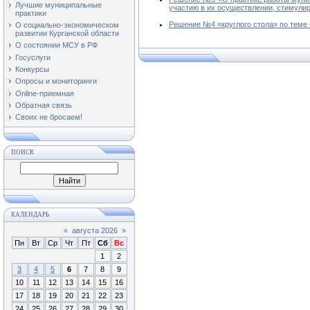
Лучшие муниципальные
участию в их осуществлении, стимули
практики
Решение №4 «круглого стола» по теме
О социально-экономическом
развитии Курганской области
О состоянии МСУ в РФ
Госуслуги
Конкурсы
Опросы и мониторинги
Online-приемная
Обратная связь
Своих не бросаем!
ПОИСК
КАЛЕНДАРЬ
«
августа 2026
»
Пн
Вт
Ср
Чт
Пт
Сб
Вс
1
2
3
4
5
6
7
8
9
10
11
12
13
14
15
16
17
18
19
20
21
22
23
24
25
26
27
28
29
30