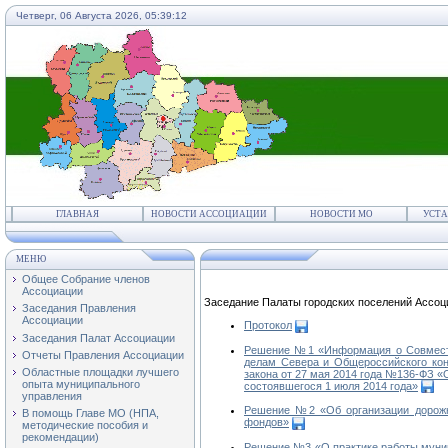
Четверг, 06 Августа 2026,
05:39:12
ГЛАВНАЯ
НОВОСТИ АССОЦИАЦИИ
НОВОСТИ МО
УСТА
МЕНЮ
Общее Собрание членов
Ассоциации
Заседание Палаты городских поселений Ассоци
Заседания Правления
Ассоциации
Протокол
Заседания Палат Ассоциации
Решение №1 «Информация о Совместно
Отчеты Правления Ассоциации
делам Севера и Общероссийского кон
Областные площадки лучшего
закона от 27 мая 2014 года №136-ФЗ 
опыта муниципального
состоявшегося 1 июля 2014 года»
управления
Решение №2 «Об организации дорожн
В помощь Главе МО (НПА,
фондов»
методические пособия и
рекомендации)
Решение №3 «О практике работы муници