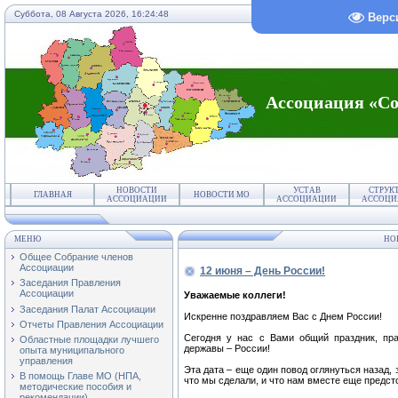
Суббота, 08 Августа 2026,
16:24:48
Верс
Ассоциация «Со
НОВОСТИ
УСТАВ
СТРУК
ГЛАВНАЯ
НОВОСТИ МО
АССОЦИАЦИИ
АССОЦИАЦИИ
АССОЦИ
МЕНЮ
НО
Общее Собрание членов
Ассоциации
12 июня – День России!
Заседания Правления
Ассоциации
Уважаемые коллеги!
Заседания Палат Ассоциации
Искренне поздравляем Вас с Днем России!
Отчеты Правления Ассоциации
Сегодня у нас с Вами общий праздник, пра
Областные площадки лучшего
державы – России!
опыта муниципального
управления
Эта дата – еще один повод оглянуться назад,
В помощь Главе МО (НПА,
что мы сделали, и что нам вместе еще предсто
методические пособия и
рекомендации)