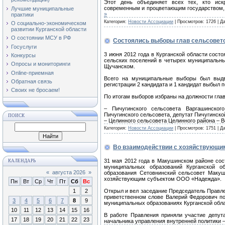
Этот день объединяет всех тех, кто иск
современным и процветающим государством, 
Лучшие муниципальные
»
практики
Категория:
Новости Ассоциации
| Просмотров: 1726 | Д
О социально-экономическом
развитии Курганской области
О состоянии МСУ в РФ
Состоялись выборы глав сельсовет
Госуслуги
3 июня 2012 года в Курганской области сос
Конкурсы
сельских поселений в четырех муниципальны
Опросы и мониторинги
Щучанском.
Online-приемная
Всего на муниципальные выборы был выдви
Обратная связь
регистрации 2 кандидата и 1 кандидат выбыл 
Своих не бросаем!
По итогам выборов избраны на должности глав
– Пичугинского сельсовета Варгашинског
Пичугинского сельсовета, депутат Пичугинской
ПОИСК
– Целинного сельсовета Целинного района – 
Категория:
Новости Ассоциации
| Просмотров: 1751 | Д
Во взаимодействии с хозяйствующи
31 мая 2012 года в Макушинском районе сос
КАЛЕНДАРЬ
муниципальных образований Курганской о
«
августа 2026
»
образования Сетовнинский сельсовет Макуш
хозяйствующим субъектом ООО «Надежда».
Пн
Вт
Ср
Чт
Пт
Сб
Вс
1
2
Открыл и вел заседание Председатель Правле
приветственном слове Валерий Федорович по
3
4
5
6
7
8
9
муниципальных образованиях Курганской обла
10
11
12
13
14
15
16
В работе Правления приняли участие депут
17
18
19
20
21
22
23
начальника управления внутренней политики 