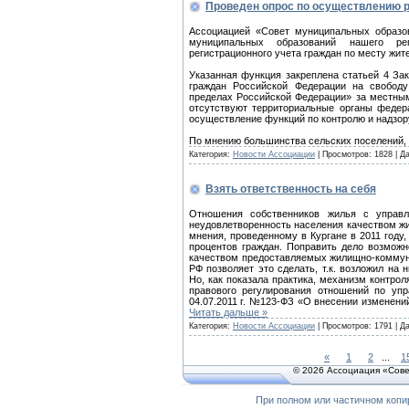
Проведен опрос по осуществлению р
Ассоциацией «Совет муниципальных образов
муниципальных образований нашего р
регистрационного учета граждан по месту жит
Указанная функция закреплена статьей 4 За
граждан Российской Федерации на свобод
пределах Российской Федерации» за местны
отсутствуют территориальные органы федера
осуществление функций по контролю и надзору
По мнению большинства сельских поселений,
Категория:
Новости Ассоциации
| Просмотров: 1828 | Д
Взять ответственность на себя
Отношения собственников жилья с управ
неудовлетворенность населения качеством ж
мнения, проведенному в Кургане в 2011 году
процентов граждан. Поправить дело возмож
качеством предоставляемых жилищно-коммуна
РФ позволяет это сделать, т.к. возложил н
Но, как показала практика, механизм контро
правового регулирования отношений по уп
04.07.2011 г. №123-ФЗ «О внесении изменен
Читать дальше »
Категория:
Новости Ассоциации
| Просмотров: 1791 | Д
«
1
2
...
1
© 2026 Ассоциация «Сове
При полном или частичном копи