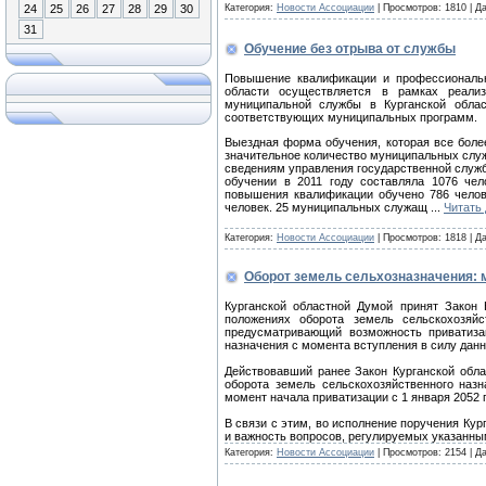
24
25
26
27
28
29
30
Категория:
Новости Ассоциации
| Просмотров: 1810 | Д
31
Обучение без отрыва от службы
Повышение квалификации и профессиональн
области осуществляется в рамках реализ
муниципальной службы в Курганской облас
соответствующих муниципальных программ.
Выездная форма обучения, которая все боле
значительное количество муниципальных сл
сведениям управления государственной служб
обучении в 2011 году составляла 1076 че
повышения квалификации обучено 786 челове
человек. 25 муниципальных служащ
...
Читать
Категория:
Новости Ассоциации
| Просмотров: 1818 | Д
Оборот земель сельхозназначения: 
Курганской областной Думой принят Закон
положениях оборота земель сельскохозяйс
предусматривающий возможность приватиза
назначения с момента вступления в силу данн
Действовавший ранее Закон Курганской обла
оборота земель сельскохозяйственного назн
момент начала приватизации с 1 января 2052 
В связи с этим, во исполнение поручения Ку
и важность вопросов, регулируемых указанн
Категория:
Новости Ассоциации
| Просмотров: 2154 | Д