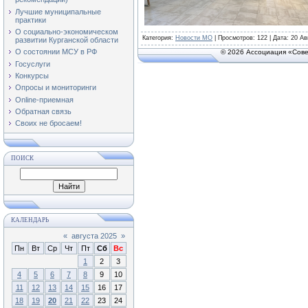
Лучшие муниципальные
практики
О социально-экономическом
Категория
:
Новости МО
|
Просмотров
: 122 | Дата:
20 Ав
развитии Курганской области
О состоянии МСУ в РФ
© 2026 Ассоциация «Сове
Госуслуги
Конкурсы
Опросы и мониторинги
Online-приемная
Обратная связь
Своих не бросаем!
ПОИСК
КАЛЕНДАРЬ
«
августа 2025
»
Пн
Вт
Ср
Чт
Пт
Сб
Вс
1
2
3
4
5
6
7
8
9
10
11
12
13
14
15
16
17
18
19
20
21
22
23
24