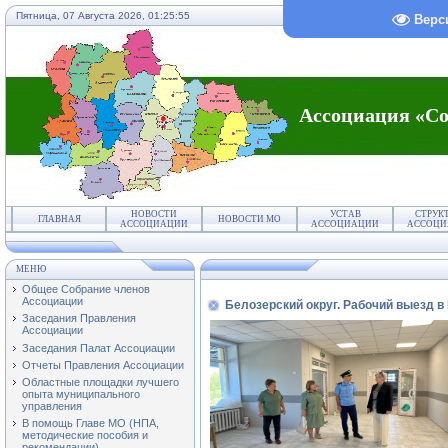
Пятница, 07 Августа 2026,
01:25:56
Верс
Ассоциация «Со
НОВОСТИ
УСТАВ
СТРУК
ГЛАВНАЯ
НОВОСТИ МО
АССОЦИАЦИИ
АССОЦИАЦИИ
АССОЦИ
МЕНЮ
Общее Собрание членов
Ассоциации
Белозерский округ. Рабочий выезд 
Заседания Правления
Ассоциации
Заседания Палат Ассоциации
Отчеты Правления Ассоциации
Областные площадки лучшего
опыта муниципального
управления
В помощь Главе МО (НПА,
методические пособия и
рекомендации)