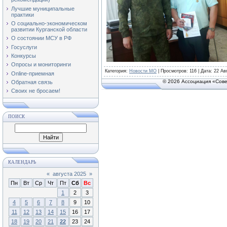
Лучшие муниципальные
практики
О социально-экономическом
развитии Курганской области
О состоянии МСУ в РФ
Госуслуги
Конкурсы
Опросы и мониторинги
Категория
:
Новости МО
|
Просмотров
: 116 | Дата:
22 Ав
Online-приемная
© 2026 Ассоциация «Сове
Обратная связь
Своих не бросаем!
ПОИСК
КАЛЕНДАРЬ
«
августа 2025
»
Пн
Вт
Ср
Чт
Пт
Сб
Вс
1
2
3
4
5
6
7
8
9
10
11
12
13
14
15
16
17
18
19
20
21
22
23
24