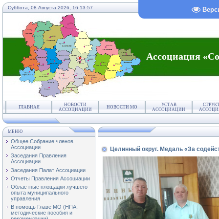
Суббота, 08 Августа 2026,
16:13:57
Верс
Ассоциация «Со
НОВОСТИ
УСТАВ
СТРУК
ГЛАВНАЯ
НОВОСТИ МО
АССОЦИАЦИИ
АССОЦИАЦИИ
АССОЦИ
МЕНЮ
Общее Собрание членов
Ассоциации
Целинный округ. Медаль «За содей
Заседания Правления
Ассоциации
Заседания Палат Ассоциации
Отчеты Правления Ассоциации
Областные площадки лучшего
опыта муниципального
управления
В помощь Главе МО (НПА,
методические пособия и
рекомендации)