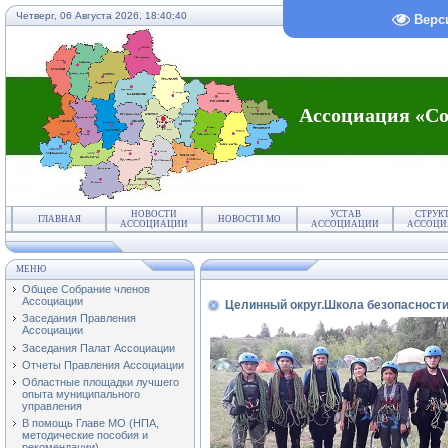
Четверг, 06 Августа 2026,
18:40:40
Верс
Ассоциация «Со
НОВОСТИ
УСТАВ
СТРУК
ГЛАВНАЯ
НОВОСТИ МО
АССОЦИАЦИИ
АССОЦИАЦИИ
АССОЦИ
МЕНЮ
Общее Собрание членов
Ассоциации
Целинный округ.Школа безопасност
Заседания Правления
Ассоциации
Заседания Палат Ассоциации
Отчеты Правления Ассоциации
Областные площадки лучшего
опыта муниципального
управления
В помощь Главе МО (НПА,
методические пособия и
рекомендации)