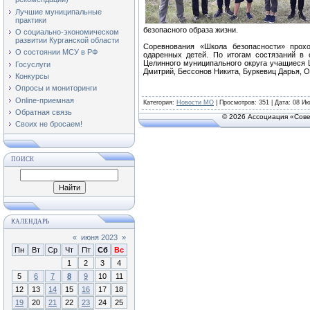
Лучшие муниципальные
практики
безопасного образа жизни.
О социально-экономическом
развитии Курганской области
Соревнования «Школа безопасности» прохо
О состоянии МСУ в РФ
одаренных детей. По итогам состязаний в 
Целинного муниципального округа учащиеся 
Госуслуги
Дмитрий, Бессонов Никита, Буркевиц Дарья, 
Конкурсы
Опросы и мониторинги
Online-приемная
Категория
:
Новости МО
|
Просмотров
: 351 | Дата:
08 Ию
Обратная связь
© 2026 Ассоциация «Сове
Своих не бросаем!
ПОИСК
КАЛЕНДАРЬ
«
июня 2023
»
Пн
Вт
Ср
Чт
Пт
Сб
Вс
1
2
3
4
5
6
7
8
9
10
11
12
13
14
15
16
17
18
19
20
21
22
23
24
25