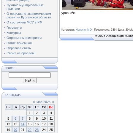
Лучшие муниципальные
практики
уровне!»
О социально-экономическом
развитии Курганской области
О состоянии МСУ в РФ
Госуслуги
Категория
:
Новости МО
|
Просмотров
: 336 | Дата:
20 Ма
Конкурсы
© 2026 Ассоциация «Сове
Опросы и мониторинги
Online-приемная
Обратная связь
Своих не бросаем!
ПОИСК
КАЛЕНДАРЬ
«
мая 2025
»
Пн
Вт
Ср
Чт
Пт
Сб
Вс
1
2
3
4
5
6
7
8
9
10
11
12
13
14
15
16
17
18
19
20
21
22
23
24
25