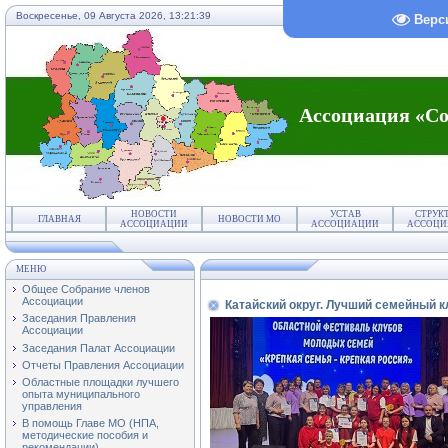
Воскресенье, 09 Августа 2026,
13:21:40
Верс
Ассоциация «Со
НОВОСТИ
УСТАВ
СТРУК
ГЛАВНАЯ
НОВОСТИ МО
АССОЦИАЦИИ
АССОЦИАЦИИ
АССОЦИ
МЕНЮ
Общее Собрание членов
Ассоциации
Катайский округ. Лучший семейный к
Заседания Правления
Ассоциации
Заседания Палат Ассоциации
Отчеты Правления Ассоциации
Областные площадки лучшего
опыта муниципального
управления
В помощь Главе МО (НПА,
методические пособия и
рекомендации)