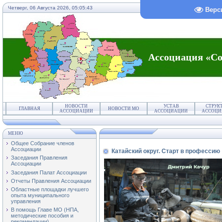
Четверг, 06 Августа 2026,
05:05:44
Верс
Ассоциация «Со
НОВОСТИ
УСТАВ
СТРУК
ГЛАВНАЯ
НОВОСТИ МО
АССОЦИАЦИИ
АССОЦИАЦИИ
АССОЦИ
МЕНЮ
Общее Собрание членов
Ассоциации
Катайский округ. Старт в профессию
Заседания Правления
Ассоциации
Заседания Палат Ассоциации
Отчеты Правления Ассоциации
Областные площадки лучшего
опыта муниципального
управления
В помощь Главе МО (НПА,
методические пособия и
рекомендации)