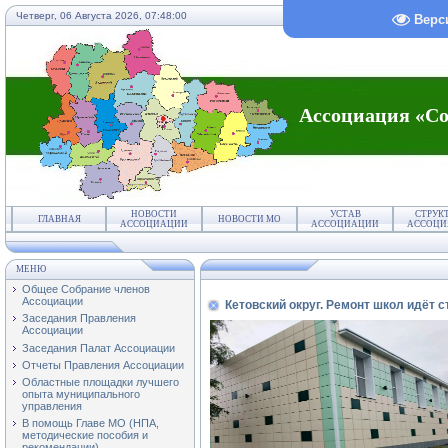
Четверг, 06 Августа 2026,
07:48:01
Верс
Ассоциация «Со
НОВОСТИ
УСТАВ
СТРУК
ГЛАВНАЯ
НОВОСТИ МО
АССОЦИАЦИИ
АССОЦИАЦИИ
АССОЦИ
МЕНЮ
Общее Собрание членов
Ассоциации
Кетовский округ. Ремонт школ идёт с
Заседания Правления
Ассоциации
Заседания Палат Ассоциации
Отчеты Правления Ассоциации
Областные площадки лучшего
опыта муниципального
управления
В помощь Главе МО (НПА,
методические пособия и
рекомендации)