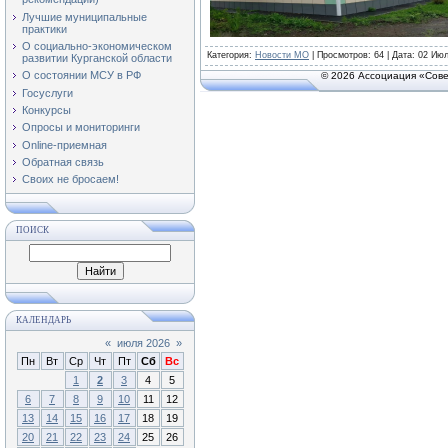
Лучшие муниципальные
практики
О социально-экономическом
Категория
:
Новости МО
|
Просмотров
: 64 | Дата:
02 Июл
развитии Курганской области
О состоянии МСУ в РФ
© 2026 Ассоциация «Сове
Госуслуги
Конкурсы
Опросы и мониторинги
Online-приемная
Обратная связь
Своих не бросаем!
ПОИСК
КАЛЕНДАРЬ
«
июля 2026
»
Пн
Вт
Ср
Чт
Пт
Сб
Вс
1
2
3
4
5
6
7
8
9
10
11
12
13
14
15
16
17
18
19
20
21
22
23
24
25
26