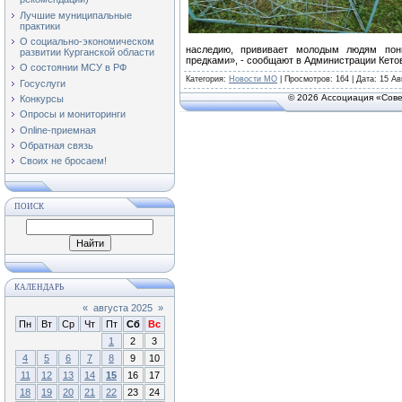
Лучшие муниципальные
практики
О социально-экономическом
наследию, прививает молодым людям пон
развитии Курганской области
предками», - сообщают в Администрации Кетов
О состоянии МСУ в РФ
Категория
:
Новости МО
|
Просмотров
: 164 | Дата:
15 Ав
Госуслуги
© 2026 Ассоциация «Сове
Конкурсы
Опросы и мониторинги
Online-приемная
Обратная связь
Своих не бросаем!
ПОИСК
КАЛЕНДАРЬ
«
августа 2025
»
Пн
Вт
Ср
Чт
Пт
Сб
Вс
1
2
3
4
5
6
7
8
9
10
11
12
13
14
15
16
17
18
19
20
21
22
23
24