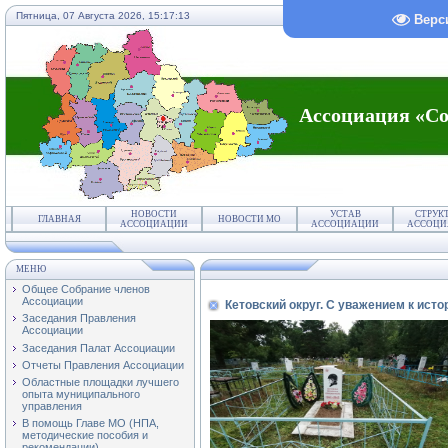
Пятница, 07 Августа 2026,
15:17:13
Верс
Ассоциация «Со
НОВОСТИ
УСТАВ
СТРУК
ГЛАВНАЯ
НОВОСТИ МО
АССОЦИАЦИИ
АССОЦИАЦИИ
АССОЦИ
МЕНЮ
Общее Собрание членов
Ассоциации
Кетовский округ. С уважением к ист
Заседания Правления
Ассоциации
Заседания Палат Ассоциации
Отчеты Правления Ассоциации
Областные площадки лучшего
опыта муниципального
управления
В помощь Главе МО (НПА,
методические пособия и
рекомендации)