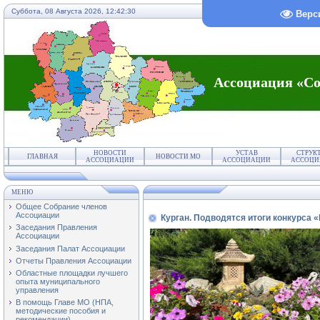
Суббота, 08 Августа 2026,
12:42:30
Верс
Ассоциация «Со
НОВОСТИ
УСТАВ
СТРУК
ГЛАВНАЯ
НОВОСТИ МО
АССОЦИАЦИИ
АССОЦИАЦИИ
АССОЦИ
МЕНЮ
Общее Собрание членов
Ассоциации
Курган. Подводятся итоги конкурса 
Заседания Правления
Ассоциации
Заседания Палат Ассоциации
Отчеты Правления Ассоциации
Областные площадки лучшего
опыта муниципального
управления
В помощь Главе МО (НПА,
методические пособия и
рекомендации)