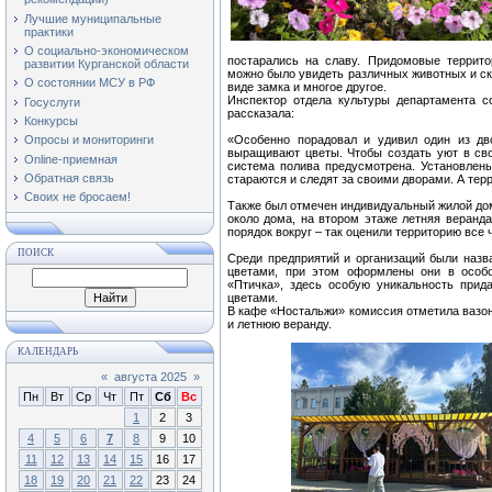
Лучшие муниципальные
практики
О социально-экономическом
постарались на славу. Придомовые террит
развитии Курганской области
можно было увидеть различных животных и ск
О состоянии МСУ в РФ
виде замка и многое другое.
Инспектор отдела культуры департамента 
Госуслуги
рассказала:
Конкурсы
«Особенно порадовал и удивил один из дв
Опросы и мониторинги
выращивают цветы. Чтобы создать уют в сво
Online-приемная
система полива предусмотрена. Установлены
Обратная связь
стараются и следят за своими дворами. А те
Своих не бросаем!
Также был отмечен индивидуальный жилой дом
около дома, на втором этаже летняя веранда
порядок вокруг – так оценили территорию все
ПОИСК
Среди предприятий и организаций были назв
цветами, при этом оформлены они в особо
«Птичка», здесь особую уникальность при
цветами.
В кафе «Ностальжи» комиссия отметила вазон
и летнюю веранду.
КАЛЕНДАРЬ
«
августа 2025
»
Пн
Вт
Ср
Чт
Пт
Сб
Вс
1
2
3
4
5
6
7
8
9
10
11
12
13
14
15
16
17
18
19
20
21
22
23
24