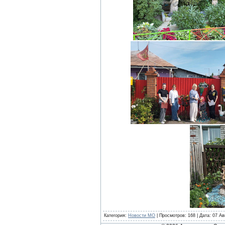
Категория
:
Новости МО
|
Просмотров
: 168 | Дата:
07 Ав