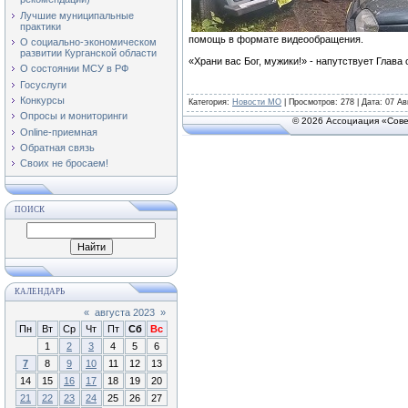
Лучшие муниципальные
практики
помощь в формате видеообращения.
О социально-экономическом
развитии Курганской области
«Храни вас Бог, мужики!» - напутствует Глава
О состоянии МСУ в РФ
Госуслуги
Конкурсы
Категория
:
Новости МО
|
Просмотров
: 278 | Дата:
07 Ав
Опросы и мониторинги
© 2026 Ассоциация «Сове
Online-приемная
Обратная связь
Своих не бросаем!
ПОИСК
КАЛЕНДАРЬ
«
августа 2023
»
Пн
Вт
Ср
Чт
Пт
Сб
Вс
1
2
3
4
5
6
7
8
9
10
11
12
13
14
15
16
17
18
19
20
21
22
23
24
25
26
27