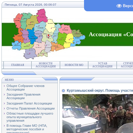
Пятница, 07 Августа 2026,
00:06:07
Верс
Ассоциация «Со
НОВОСТИ
УСТАВ
СТРУК
ГЛАВНАЯ
НОВОСТИ МО
АССОЦИАЦИИ
АССОЦИАЦИИ
АССОЦИ
МЕНЮ
Общее Собрание членов
Ассоциации
Куртамышский округ. Помощь участ
Заседания Правления
Ассоциации
Заседания Палат Ассоциации
Отчеты Правления Ассоциации
Областные площадки лучшего
опыта муниципального
управления
В помощь Главе МО (НПА,
методические пособия и
рекомендации)