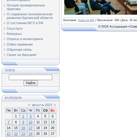
Лучшие муниципальные
практики
О социально-экономическом
развитии Курганской области
Категория
:
Новости МО
|
Просмотров
: 269 | Дата:
29 Ав
О состоянии МСУ в РФ
© 2026 Ассоциация «Сове
Госуслуги
Конкурсы
Опросы и мониторинги
Online-приемная
Обратная связь
Своих не бросаем!
ПОИСК
КАЛЕНДАРЬ
«
августа 2023
»
Пн
Вт
Ср
Чт
Пт
Сб
Вс
1
2
3
4
5
6
7
8
9
10
11
12
13
14
15
16
17
18
19
20
21
22
23
24
25
26
27