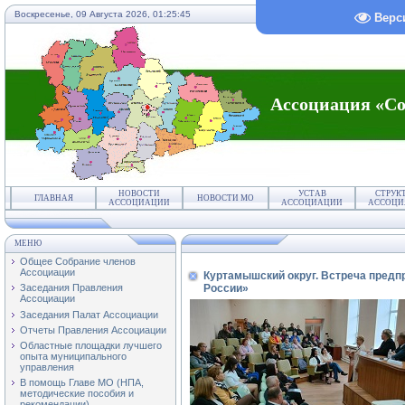
Воскресенье, 09 Августа 2026,
01:25:45
Верс
Ассоциация «Со
НОВОСТИ
УСТАВ
СТРУК
ГЛАВНАЯ
НОВОСТИ МО
АССОЦИАЦИИ
АССОЦИАЦИИ
АССОЦИ
МЕНЮ
Общее Собрание членов
Ассоциации
Куртамышский округ. Встреча пред
России»
Заседания Правления
Ассоциации
Заседания Палат Ассоциации
Отчеты Правления Ассоциации
Областные площадки лучшего
опыта муниципального
управления
В помощь Главе МО (НПА,
методические пособия и
рекомендации)