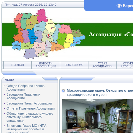
Пятница, 07 Августа 2026,
12:13:40
Верс
Ассоциация «Со
НОВОСТИ
УСТАВ
СТРУК
ГЛАВНАЯ
НОВОСТИ МО
АССОЦИАЦИИ
АССОЦИАЦИИ
АССОЦИ
МЕНЮ
Общее Собрание членов
Ассоциации
Мокроусовский округ. Открытие отре
краеведческого музея
Заседания Правления
Ассоциации
Заседания Палат Ассоциации
Отчеты Правления Ассоциации
Областные площадки лучшего
опыта муниципального
управления
В помощь Главе МО (НПА,
методические пособия и
рекомендации)