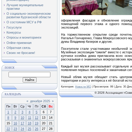
Лучшие муниципальные
практики
О социально-экономическом
развитии Курганской области
оформления фасадов и обновление огражде
О состоянии МСУ в РФ
помещений первого этажа и одного помеще
Госуслуги
экспозиций.
Конкурсы
На торжественном открытии среди почетны
Опросы и мониторинги
Наталья Гончаренко, Глава Мокроусовского м
думы Владимир Кизеров и другие.
Online-приемная
Обратная связь
Посетители стали участниками необычной э
Музейные экспозиции "ожили" вместе с истор
Своих не бросаем!
купчихи хозяйка дома пригласила всех осмо
рассказывая о знаменитых мокроусовских ярм
Каждый зал музея рассказывает отдельную и
ПОИСК
появления первых поселений и заканчивая се
Новый облик музея обещает стать центром
территории и росту интереса к её богатой исто
Категория
:
Новости МО
|
Просмотров
: 99 | Дата:
30 Дек
© 2026 Ассоциация «Сове
КАЛЕНДАРЬ
«
декабря 2025
»
Пн
Вт
Ср
Чт
Пт
Сб
Вс
1
2
3
4
5
6
7
8
9
10
11
12
13
14
15
16
17
18
19
20
21
22
23
24
25
26
27
28