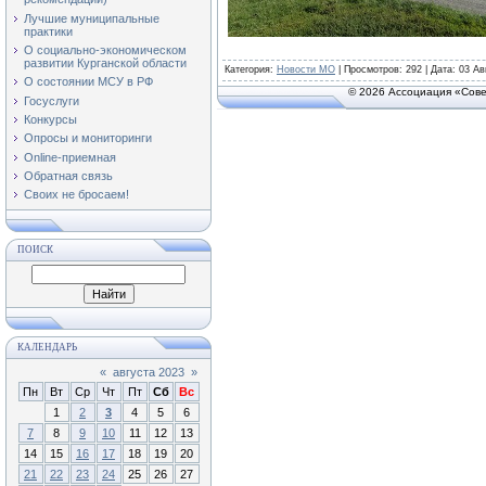
Лучшие муниципальные
практики
О социально-экономическом
развитии Курганской области
Категория
:
Новости МО
|
Просмотров
: 292 | Дата:
03 Ав
О состоянии МСУ в РФ
© 2026 Ассоциация «Сове
Госуслуги
Конкурсы
Опросы и мониторинги
Online-приемная
Обратная связь
Своих не бросаем!
ПОИСК
КАЛЕНДАРЬ
«
августа 2023
»
Пн
Вт
Ср
Чт
Пт
Сб
Вс
1
2
3
4
5
6
7
8
9
10
11
12
13
14
15
16
17
18
19
20
21
22
23
24
25
26
27