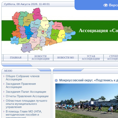
Суббота, 08 Августа 2026,
11:46:01
Верс
Ассоциация «Со
НОВОСТИ
УСТАВ
СТРУК
ГЛАВНАЯ
НОВОСТИ МО
АССОЦИАЦИИ
АССОЦИАЦИИ
АССОЦИ
МЕНЮ
Общее Собрание членов
Ассоциации
Мокроусовский округ. «Подтянись к
Заседания Правления
Ассоциации
Заседания Палат Ассоциации
Отчеты Правления Ассоциации
Областные площадки лучшего
опыта муниципального
управления
В помощь Главе МО (НПА,
методические пособия и
рекомендации)