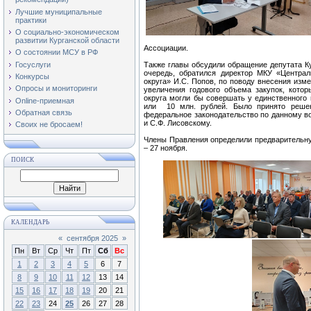
Лучшие муниципальные
практики
О социально-экономическом
развитии Курганской области
Ассоциации.
О состоянии МСУ в РФ
Госуслуги
Также главы обсудили обращение депутата Ку
очередь, обратился директор МКУ «Центра
Конкурсы
округа» И.С. Попов, по поводу внесения изм
Опросы и мониторинги
увеличения годового объема закупок, кото
округа могли бы совершать у единственного 
Online-приемная
или 10 млн. рублей. Было принято решен
Обратная связь
федеральное законодательство по данному во
и С.Ф. Лисовскому.
Своих не бросаем!
Члены Правления определили предварительну
– 27 ноября.
ПОИСК
КАЛЕНДАРЬ
«
сентября 2025
»
Пн
Вт
Ср
Чт
Пт
Сб
Вс
1
2
3
4
5
6
7
8
9
10
11
12
13
14
15
16
17
18
19
20
21
22
23
24
25
26
27
28