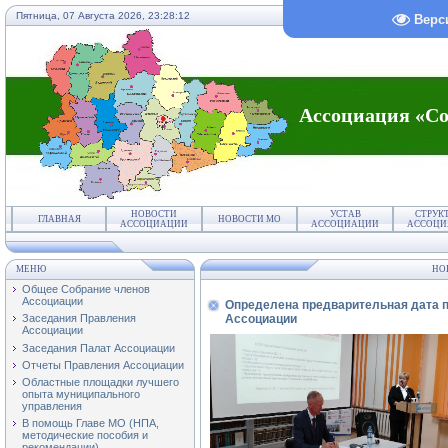
Пятница, 07 Августа 2026,
23:28:12
Верс
Ассоциация «Со
НОВОСТИ
УСТАВ
СТРУК
ГЛАВНАЯ
НОВОСТИ МО
АССОЦИАЦИИ
АССОЦИАЦИИ
АССОЦИ
МЕНЮ
НО
Общее Собрание членов
Ассоциации
Определена предварительная дата п
Ассоциации
Заседания Правления
Ассоциации
Заседания Палат Ассоциации
Отчеты Правления Ассоциации
Областные площадки лучшего
опыта муниципального
управления
В помощь Главе МО (НПА,
методические пособия и
рекомендации)