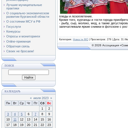
Лучшие муниципальные
практики
О социально-экономическом
пледы и лозоплетение.
развитии Курганской области
Кроме того, курганцы и гости города приобр
О состоянии МСУ в РФ
- рыбу, сыр, молоко, мед, а также дегустиро
Госуслуги
запечатлевали яркие снимки в фотозоне с ро
Конкурсы
Опросы и мониторинги
Категория
:
Новости МО
|
Просмотров
: 279 | Дата:
31 Ию
Online-приемная
© 2026 Ассоциация «Сове
Обратная связь
Своих не бросаем!
ПОИСК
КАЛЕНДАРЬ
«
июля 2023
»
Пн
Вт
Ср
Чт
Пт
Сб
Вс
1
2
3
4
5
6
7
8
9
10
11
12
13
14
15
16
17
18
19
20
21
22
23