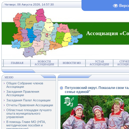
Четверг, 06 Августа 2026,
14:57:31
Верс
Ассоциация «Со
НОВОСТИ
УСТАВ
СТРУК
ГЛАВНАЯ
НОВОСТИ МО
АССОЦИАЦИИ
АССОЦИАЦИИ
АССОЦИ
МЕНЮ
Общее Собрание членов
Ассоциации
Петуховский округ. Показали свои т
семье единой"
Заседания Правления
Ассоциации
Заседания Палат Ассоциации
Отчеты Правления Ассоциации
Областные площадки лучшего
опыта муниципального
управления
В помощь Главе МО (НПА,
методические пособия и
рекомендации)