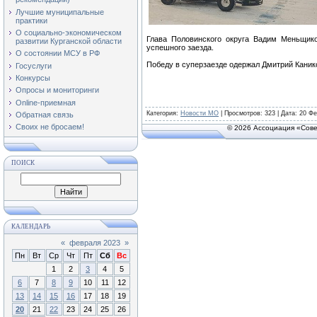
Лучшие муниципальные
практики
О социально-экономическом
Глава Половинского округа Вадим Меньщик
развитии Курганской области
успешного заезда.
О состоянии МСУ в РФ
Победу в суперзаезде одержал Дмитрий Каник
Госуслуги
Конкурсы
Опросы и мониторинги
Online-приемная
Категория
:
Новости МО
|
Просмотров
: 323 | Дата:
20 Фе
Обратная связь
Своих не бросаем!
© 2026 Ассоциация «Сове
ПОИСК
КАЛЕНДАРЬ
«
февраля 2023
»
Пн
Вт
Ср
Чт
Пт
Сб
Вс
1
2
3
4
5
6
7
8
9
10
11
12
13
14
15
16
17
18
19
20
21
22
23
24
25
26