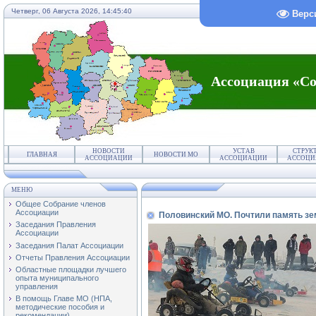
Четверг, 06 Августа 2026,
14:45:40
Верс
Ассоциация «Со
НОВОСТИ
УСТАВ
СТРУК
ГЛАВНАЯ
НОВОСТИ МО
АССОЦИАЦИИ
АССОЦИАЦИИ
АССОЦИ
МЕНЮ
Общее Собрание членов
Ассоциации
Половинский МО. Почтили память з
Заседания Правления
Ассоциации
Заседания Палат Ассоциации
Отчеты Правления Ассоциации
Областные площадки лучшего
опыта муниципального
управления
В помощь Главе МО (НПА,
методические пособия и
рекомендации)