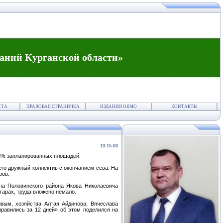
аний Курганской области»
ЕТА
ПРАВОВАЯ СТРАНИЧКА
ИЗДАНИЯ ОКМО
КОНТАКТЫ
13:15:03
56% запланированных площадей.
го дружный коллектив с окончанием сева. На
ров.
на Половинского района Якова Николаевича
тарах, труда вложено немало.
вым, хозяйства Алтая Айдинова, Вячеслава
равились за 12 дней» об этом поделился на