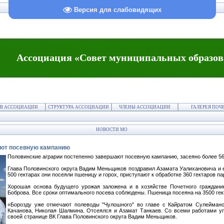
Версия для слабовидящих
Ассоциация «Совет муниципальных образов
В АССОЦИАЦИИ
СТРУКТУРА АССОЦИАЦИИ
ЧЛЕНЫ АССОЦИАЦИИ
ГАЛЕРЕЯ ПОЧ
НОВОСТИ МО
ают посевную кампанию
Половинские аграрии постепенно завершают посевную кампанию, засеяно более 
Глава Половинского округа Вадим Меньщиков поздравил Азамата Уалихановича и е
500 гектарах они посеяли пшеницу и горох, приступают к обработке 360 гектаров па
Хорошая основа будущего урожая заложена и в хозяйстве Почетного граждани
Боброва. Все сроки оптимального посева соблюдены. Пшеница посеяна на 3500 гек
«Борозду уже отмечают полеводы "Чулошного" во главе с Кайратом Сулеймано
Качанова, Николая Шалмина. Отсеялся и Азамат Танкаев. Со всеми работами уп
своей странице ВК Глава Половинского округа Вадим Меньщиков.