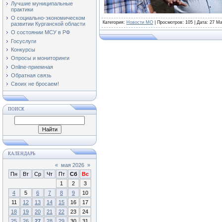
Лучшие муниципальные
практики
О социально-экономическом
Категория
:
Новости МО
|
Просмотров
: 105 | Дата:
27 Ма
развитии Курганской области
О состоянии МСУ в РФ
Госуслуги
Конкурсы
Опросы и мониторинги
Online-приемная
Обратная связь
Своих не бросаем!
ПОИСК
КАЛЕНДАРЬ
«
мая 2026
»
Пн
Вт
Ср
Чт
Пт
Сб
Вс
1
2
3
4
5
6
7
8
9
10
11
12
13
14
15
16
17
18
19
20
21
22
23
24
25
26
27
28
29
30
31