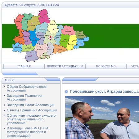
Суббота, 08 Августа 2026,
14:41:24
ГЛАВНАЯ
НОВОСТИ АССОЦИАЦИИ
НОВОСТИ МО
УСТА
МЕНЮ
Общее Собрание членов
Ассоциации
Половинский округ. Аграрии заверш
Заседания Правления
Ассоциации
Заседания Палат Ассоциации
Отчеты Правления Ассоциации
Областные площадки лучшего
опыта муниципального
управления
В помощь Главе МО (НПА,
методические пособия и
рекомендации)