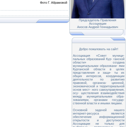
Фото Г. Абрамовой
Председатель Правления
Ассоциации
Аносов Андрей Геннадьевич
Добро пожаловать на сайт!
Ассоциация «Совет муници-
пальных образований Кур- ганской
области» создана
муниципальными образовани- ями
Курганской области в целях
представления и защи- ты их
общих интересов, координации
деятельности по развитию
правовой, организа- ционной,
экономической и территориальной
основ мест- ного самоуправления,
осу- ществления взаимодействия
между муниципальными обра-
зованиями, органами государ-
ственной власти и иными лицами.
Основной задачей нашего
интернет-ресурса является
обеспечение информационной
открытости и доступности
Ассоциации не только для