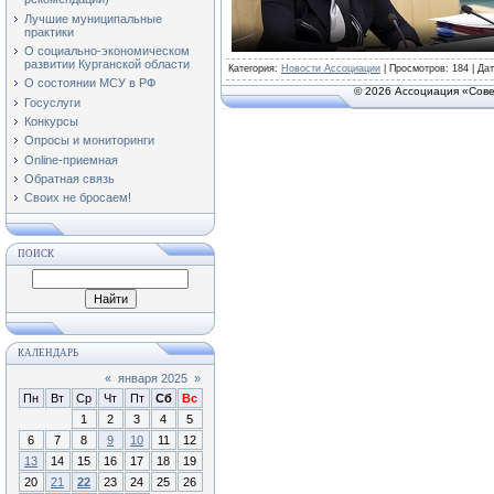
Лучшие муниципальные
практики
О социально-экономическом
развитии Курганской области
Категория
:
Новости Ассоциации
|
Просмотров
: 184 | Да
О состоянии МСУ в РФ
© 2026 Ассоциация «Сове
Госуслуги
Конкурсы
Опросы и мониторинги
Online-приемная
Обратная связь
Своих не бросаем!
ПОИСК
КАЛЕНДАРЬ
«
января 2025
»
Пн
Вт
Ср
Чт
Пт
Сб
Вс
1
2
3
4
5
6
7
8
9
10
11
12
13
14
15
16
17
18
19
20
21
22
23
24
25
26