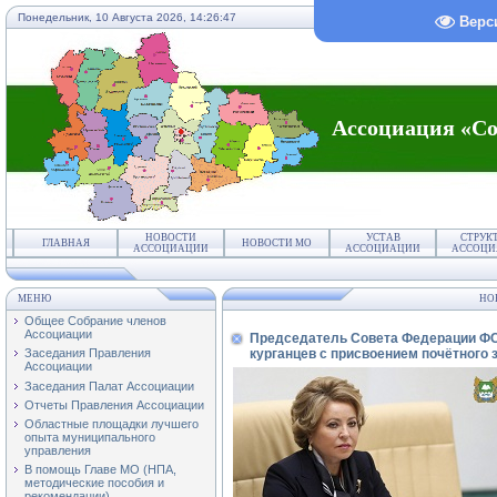
Понедельник, 10 Августа 2026,
14:26:47
Верс
Ассоциация «Со
НОВОСТИ
УСТАВ
СТРУК
ГЛАВНАЯ
НОВОСТИ МО
АССОЦИАЦИИ
АССОЦИАЦИИ
АССОЦИ
МЕНЮ
НО
Общее Собрание членов
Ассоциации
Председатель Совета Федерации ФС
курганцев с присвоением почётного 
Заседания Правления
Ассоциации
Заседания Палат Ассоциации
Отчеты Правления Ассоциации
Областные площадки лучшего
опыта муниципального
управления
В помощь Главе МО (НПА,
методические пособия и
рекомендации)