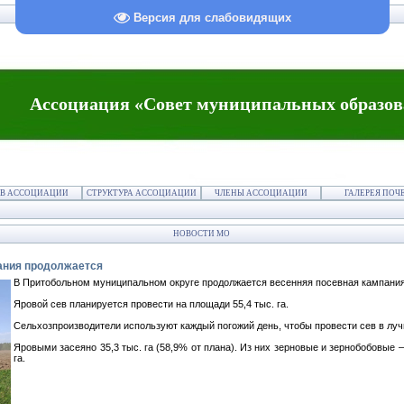
Версия для слабовидящих
Ассоциация «Совет муниципальных образов
В АССОЦИАЦИИ
СТРУКТУРА АССОЦИАЦИИ
ЧЛЕНЫ АССОЦИАЦИИ
ГАЛЕРЕЯ ПОЧ
НОВОСТИ МО
ания продолжается
В Притобольном муниципальном округе продолжается весенняя посевная кампания
Яровой сев планируется провести на площади 55,4 тыс. га.
Сельхозпроизводители используют каждый погожий день, чтобы провести сев в лу
Яровыми засеяно 35,3 тыс. га (58,9% от плана). Из них зерновые и зернобобовые – 
га.