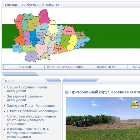
Пятница, 07 Августа 2026,
03:42:46
ГЛАВНАЯ
НОВОСТИ АССОЦИАЦИИ
НОВОСТИ МО
УСТА
МЕНЮ
Общее Собрание членов
Ассоциации
Притобольный округ. Посевная камп
Заседания Правления
Ассоциации
Заседания Палат Ассоциации
Отчеты Правления Ассоциации
Областные площадки лучшего
опыта муниципального
управления
В помощь Главе МО (НПА,
методические пособия и
рекомендации)