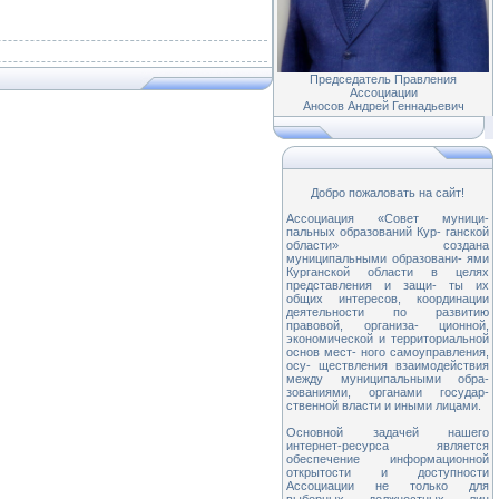
Председатель Правления
Ассоциации
Аносов Андрей Геннадьевич
Добро пожаловать на сайт!
Ассоциация «Совет муници-
пальных образований Кур- ганской
области» создана
муниципальными образовани- ями
Курганской области в целях
представления и защи- ты их
общих интересов, координации
деятельности по развитию
правовой, организа- ционной,
экономической и территориальной
основ мест- ного самоуправления,
осу- ществления взаимодействия
между муниципальными обра-
зованиями, органами государ-
ственной власти и иными лицами.
Основной задачей нашего
интернет-ресурса является
обеспечение информационной
открытости и доступности
Ассоциации не только для