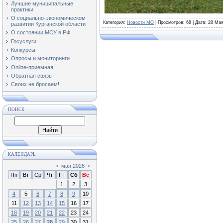
Лучшие муниципальные
практики
О социально-экономическом
Категория
:
Новости МО
|
Просмотров
: 68 | Дата:
28 Мая
развитии Курганской области
О состоянии МСУ в РФ
Госуслуги
Конкурсы
Опросы и мониторинги
Online-приемная
Обратная связь
Своих не бросаем!
ПОИСК
КАЛЕНДАРЬ
«
мая 2026
»
Пн
Вт
Ср
Чт
Пт
Сб
Вс
1
2
3
4
5
6
7
8
9
10
11
12
13
14
15
16
17
18
19
20
21
22
23
24
25
26
27
28
29
30
31