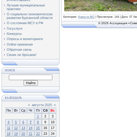
Лучшие муниципальные
практики
О социально-экономическом
Категория
:
Новости МО
|
Просмотров
: 144 | Дата:
07 Ав
развитии Курганской области
О состоянии МСУ в РФ
© 2026 Ассоциация «Сове
Госуслуги
Конкурсы
Опросы и мониторинги
Online-приемная
Обратная связь
Своих не бросаем!
ПОИСК
КАЛЕНДАРЬ
«
августа 2025
»
Пн
Вт
Ср
Чт
Пт
Сб
Вс
1
2
3
4
5
6
7
8
9
10
11
12
13
14
15
16
17
18
19
20
21
22
23
24