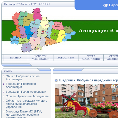
Пятница, 07 Августа 2026,
20:51:21
Верс
Ассоциация «Со
НОВОСТИ
УСТАВ
СТРУК
ГЛАВНАЯ
НОВОСТИ МО
АССОЦИАЦИИ
АССОЦИАЦИИ
АССОЦИ
МЕНЮ
Общее Собрание членов
Ассоциации
Шадринск. Любуемся нарядными гор
Заседания Правления
Ассоциации
Заседания Палат Ассоциации
Отчеты Правления Ассоциации
Областные площадки лучшего
опыта муниципального
управления
В помощь Главе МО (НПА,
методические пособия и
рекомендации)