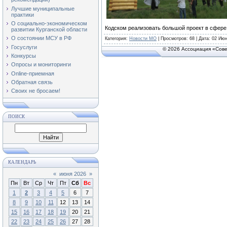
Лучшие муниципальные
практики
О социально-экономическом
Кодском реализовать большой проект в сфере 
развитии Курганской области
О состоянии МСУ в РФ
Категория
:
Новости МО
|
Просмотров
: 68 | Дата:
02 Июн
Госуслуги
© 2026 Ассоциация «Сове
Конкурсы
Опросы и мониторинги
Online-приемная
Обратная связь
Своих не бросаем!
ПОИСК
КАЛЕНДАРЬ
«
июня 2026
»
Пн
Вт
Ср
Чт
Пт
Сб
Вс
1
2
3
4
5
6
7
8
9
10
11
12
13
14
15
16
17
18
19
20
21
22
23
24
25
26
27
28