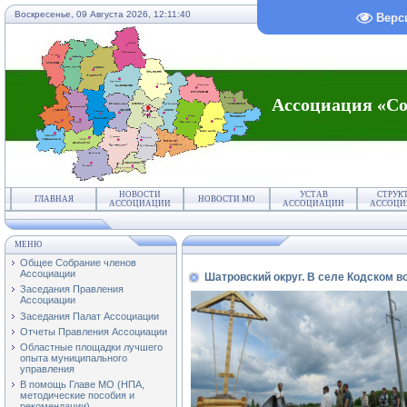
Воскресенье, 09 Августа 2026,
12:11:40
Верс
Ассоциация «Со
НОВОСТИ
УСТАВ
СТРУК
ГЛАВНАЯ
НОВОСТИ МО
АССОЦИАЦИИ
АССОЦИАЦИИ
АССОЦИ
МЕНЮ
Общее Собрание членов
Ассоциации
Шатровский округ. В селе Кодском в
Заседания Правления
Ассоциации
Заседания Палат Ассоциации
Отчеты Правления Ассоциации
Областные площадки лучшего
опыта муниципального
управления
В помощь Главе МО (НПА,
методические пособия и
рекомендации)