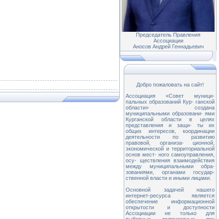
Председатель Правления
Ассоциации
Аносов Андрей Геннадьевич
Добро пожаловать на сайт!
Ассоциация «Совет муници-
пальных образований Кур- ганской
области» создана
муниципальными образовани- ями
Курганской области в целях
представления и защи- ты их
общих интересов, координации
деятельности по развитию
правовой, организа- ционной,
экономической и территориальной
основ мест- ного самоуправления,
осу- ществления взаимодействия
между муниципальными обра-
зованиями, органами государ-
ственной власти и иными лицами.
Основной задачей нашего
интернет-ресурса является
обеспечение информационной
открытости и доступности
Ассоциации не только для