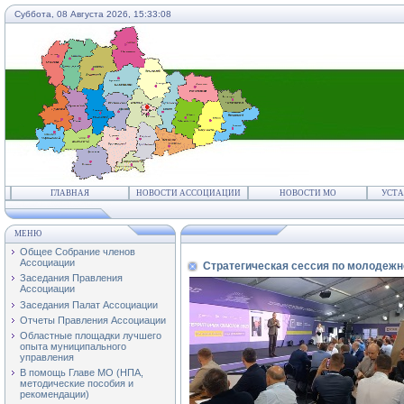
Суббота, 08 Августа 2026,
15:33:08
ГЛАВНАЯ
НОВОСТИ АССОЦИАЦИИ
НОВОСТИ МО
УСТА
МЕНЮ
Общее Собрание членов
Ассоциации
Стратегическая сессия по молодежн
Заседания Правления
Ассоциации
Заседания Палат Ассоциации
Отчеты Правления Ассоциации
Областные площадки лучшего
опыта муниципального
управления
В помощь Главе МО (НПА,
методические пособия и
рекомендации)