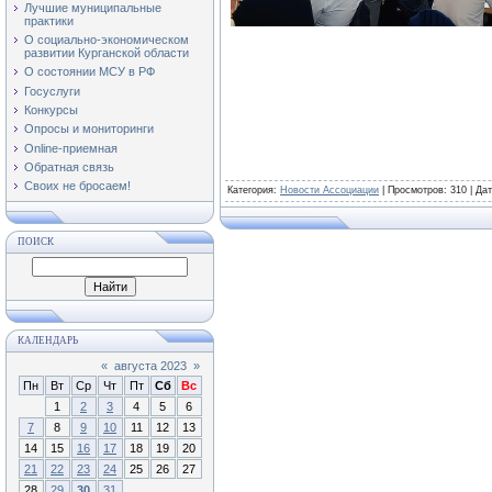
Лучшие муниципальные
практики
О социально-экономическом
развитии Курганской области
О состоянии МСУ в РФ
Госуслуги
Конкурсы
Опросы и мониторинги
Online-приемная
Обратная связь
Своих не бросаем!
Категория
:
Новости Ассоциации
|
Просмотров
: 310 | Да
ПОИСК
КАЛЕНДАРЬ
«
августа 2023
»
Пн
Вт
Ср
Чт
Пт
Сб
Вс
1
2
3
4
5
6
7
8
9
10
11
12
13
14
15
16
17
18
19
20
21
22
23
24
25
26
27
28
29
30
31