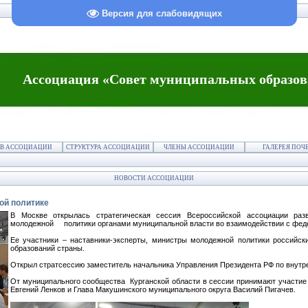
Версия для слабовидящих
Ассоциация «Совет муниципальных образов
В АССОЦИАЦИИ
СТРУКТУРА АССОЦИАЦИИ
ЧЛЕНЫ АССОЦИАЦИИ
ГАЛЕРЕЯ ПОЧ
НОВОСТИ АССОЦИАЦИИ
ой политике
В Москве открылась стратегическая сессия Всероссийской ассоциации раз
молодежной политики органами муниципальной власти во взаимодействии с фед
Ее участники – наставники-эксперты, министры молодежной политики российск
образований страны.
Открыл стратсессию заместитель начальника Управления Президента РФ по внутре
От муниципального сообщества Курганской области в сессии принимают участие 
Евгений Ленков и Глава Макушинского муниципального округа Василий Пигачев.