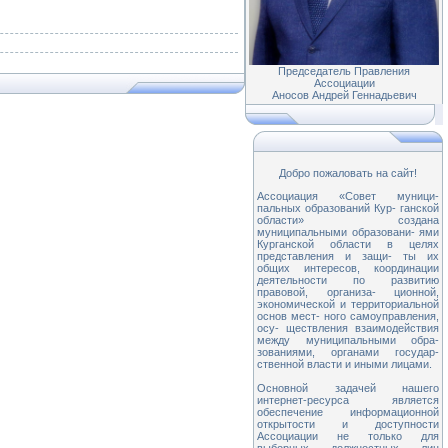
Председатель Правления
Ассоциации
Аносов Андрей Геннадьевич
Добро пожаловать на сайт!
Ассоциация «Совет муници-
пальных образований Кур- ганской
области» создана
муниципальными образовани- ями
Курганской области в целях
представления и защи- ты их
общих интересов, координации
деятельности по развитию
правовой, организа- ционной,
экономической и территориальной
основ мест- ного самоуправления,
осу- ществления взаимодействия
между муниципальными обра-
зованиями, органами государ-
ственной власти и иными лицами.
Основной задачей нашего
интернет-ресурса является
обеспечение информационной
открытости и доступности
Ассоциации не только для