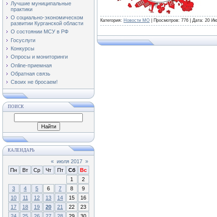
Лучшие муниципальные
практики
О социально-экономическом
Категория:
Новости МО
| Просмотров: 776 | Дата:
20 Ию
развитии Курганской области
О состоянии МСУ в РФ
Госуслуги
Конкурсы
Опросы и мониторинги
Online-приемная
Обратная связь
Своих не бросаем!
ПОИСК
КАЛЕНДАРЬ
«
июля 2017
»
Пн
Вт
Ср
Чт
Пт
Сб
Вс
1
2
3
4
5
6
7
8
9
10
11
12
13
14
15
16
17
18
19
20
21
22
23
24
25
26
27
28
29
30