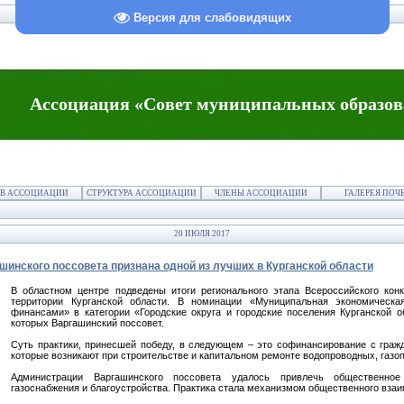
Версия для слабовидящих
Ассоциация «Совет муниципальных образов
В АССОЦИАЦИИ
СТРУКТУРА АССОЦИАЦИИ
ЧЛЕНЫ АССОЦИАЦИИ
ГАЛЕРЕЯ ПОЧ
20 ИЮЛЯ 2017
шинского поссовета признана одной из лучших в Курганской области
В областном центре подведены итоги регионального этапа Всероссийского кон
территории Курганской области. В номинации «Муниципальная экономическ
финансами» в категории «Городские округа и городские поселения Курганской о
которых Варгашинский поссовет.
Суть практики, принесшей победу, в следующем – это софинансирование с граж
которые возникают при строительстве и капитальном ремонте водопроводных, газо
Администрации Варгашинского поссовета удалось привлечь общественно
газоснабжения и благоустройства. Практика стала механизмом общественного вза