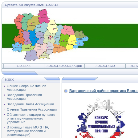
Суббота, 08 Августа 2026,
11:30:42
ГЛАВНАЯ
НОВОСТИ АССОЦИАЦИИ
НОВОСТИ МО
УСТА
МЕНЮ
Общее Собрание членов
Ассоциации
Варгашинский район: практика Варга
Заседания Правления
Ассоциации
Заседания Палат Ассоциации
Отчеты Правления Ассоциации
Областные площадки лучшего
опыта муниципального
управления
В помощь Главе МО (НПА,
методические пособия и
рекомендации)