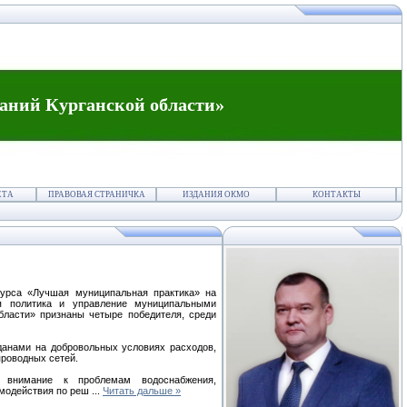
аний Курганской области»
ЕТА
ПРАВОВАЯ СТРАНИЧКА
ИЗДАНИЯ ОКМО
КОНТАКТЫ
курса «Лучшая муниципальная практика» на
ая политика и управление муниципальными
бласти» признаны четыре победителя, среди
данами на добровольных условиях расходов,
проводных сетей.
е внимание к проблемам водоснабжения,
имодействия по реш
...
Читать дальше »