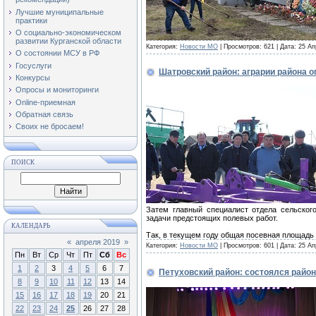
Лучшие муниципальные
практики
О социально-экономическом
развитии Курганской области
Категория:
Новости МО
| Просмотров: 621 | Дата:
25 Ап
О состоянии МСУ в РФ
Госуслуги
Шатровский район: аграрии района 
Конкурсы
Опросы и мониторинги
Online-приемная
Обратная связь
Своих не бросаем!
ПОИСК
Затем главный специалист отдела сельског
задачи предстоящих полевых работ.
КАЛЕНДАРЬ
Так, в текущем году общая посевная площадь 
«
апреля 2019
»
Категория:
Новости МО
| Просмотров: 601 | Дата:
25 Ап
Пн
Вт
Ср
Чт
Пт
Сб
Вс
1
2
3
4
5
6
7
Петуховский район: состоялся райо
8
9
10
11
12
13
14
15
16
17
18
19
20
21
22
23
24
25
26
27
28