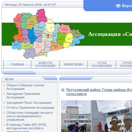
Пятница, 07 Августа 2026,
16:47:08
Верс
Ассоциация «Со
НОВОСТИ
УСТАВ
СТРУК
ГЛАВНАЯ
НОВОСТИ МО
АССОЦИАЦИИ
АССОЦИАЦИИ
АССОЦИ
МЕНЮ
Общее Собрание членов
Ассоциации
Петуховский район: Глава района Иг
сельсовете
Заседания Правления
Ассоциации
Заседания Палат Ассоциации
Отчеты Правления Ассоциации
Областные площадки лучшего
опыта муниципального
управления
В помощь Главе МО (НПА,
методические пособия и
рекомендации)