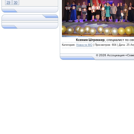
29
30
Ксения Штреккер
, специалист по с
Категория:
Новости МО
| Просмотров: 604 | Дата:
25 Ап
© 2026 Ассоциация «Сове