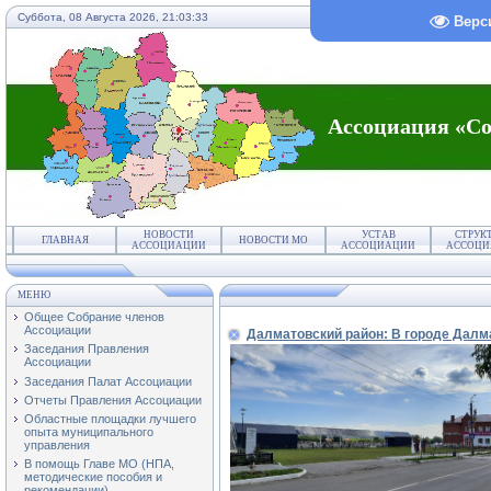
Суббота, 08 Августа 2026,
21:03:33
Верс
Ассоциация «Со
НОВОСТИ
УСТАВ
СТРУК
ГЛАВНАЯ
НОВОСТИ МО
АССОЦИАЦИИ
АССОЦИАЦИИ
АССОЦИ
МЕНЮ
Общее Собрание членов
Ассоциации
Далматовский район: В городе Далм
Заседания Правления
Ассоциации
Заседания Палат Ассоциации
Отчеты Правления Ассоциации
Областные площадки лучшего
опыта муниципального
управления
В помощь Главе МО (НПА,
методические пособия и
рекомендации)