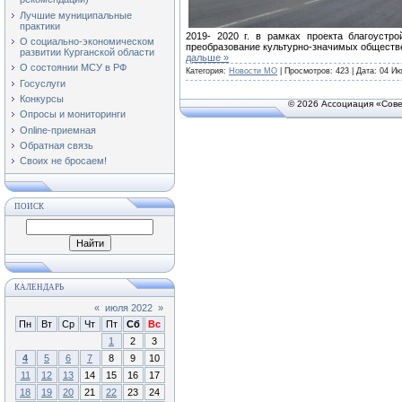
Лучшие муниципальные
практики
2019- 2020 г. в рамках проекта благоустр
О социально-экономическом
преобразование культурно-значимых обществ
развитии Курганской области
дальше »
О состоянии МСУ в РФ
Категория:
Новости МО
| Просмотров: 423 | Дата:
04 Ию
Госуслуги
Конкурсы
© 2026 Ассоциация «Сове
Опросы и мониторинги
Online-приемная
Обратная связь
Своих не бросаем!
ПОИСК
КАЛЕНДАРЬ
«
июля 2022
»
Пн
Вт
Ср
Чт
Пт
Сб
Вс
1
2
3
4
5
6
7
8
9
10
11
12
13
14
15
16
17
18
19
20
21
22
23
24