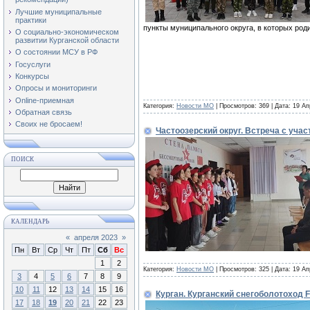
Лучшие муниципальные
практики
пункты муниципального округа, в которых род
О социально-экономическом
развитии Курганской области
О состоянии МСУ в РФ
Госуслуги
Конкурсы
Опросы и мониторинги
Online-приемная
Категория:
Новости МО
| Просмотров: 369 | Дата:
19 Ап
Обратная связь
Своих не бросаем!
Частоозерский округ. Встреча с уча
ПОИСК
КАЛЕНДАРЬ
«
апреля 2023
»
Пн
Вт
Ср
Чт
Пт
Сб
Вс
1
2
Категория:
Новости МО
| Просмотров: 325 | Дата:
19 Ап
3
4
5
6
7
8
9
10
11
12
13
14
15
16
Курган. Курганский снегоболотоход 
17
18
19
20
21
22
23