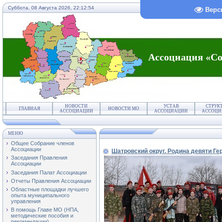
Суббота, 08 Августа 2026,
22:12:54
Верс
Ассоциация «Со
НОВОСТИ
УСТАВ
СТРУК
ГЛАВНАЯ
НОВОСТИ МО
АССОЦИАЦИИ
АССОЦИАЦИИ
АССОЦИ
МЕНЮ
Общее Собрание членов
Ассоциации
Шатровский округ. Родина девяти Ге
Заседания Правления
Ассоциации
Заседания Палат Ассоциации
Отчеты Правления Ассоциации
Областные площадки лучшего
опыта муниципального
управления
В помощь Главе МО (НПА,
методические пособия и
рекомендации)