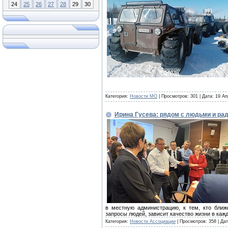
24
25
26
27
28
29
30
Категория:
Новости МО
| Просмотров: 301 | Дата:
19 Ап
Ирина Гусева: рядом с людьми и ра
в местную администрацию, к тем, кто ближе
запросы людей, зависит качество жизни в каж
Категория:
Новости Ассоциации
| Просмотров: 358 | Да