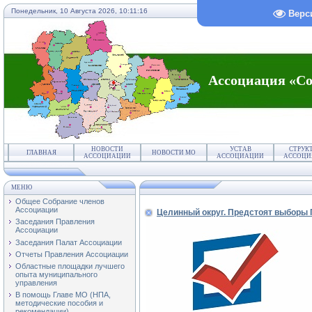
Понедельник, 10 Августа 2026,
10:11:16
Верс
Ассоциация «Со
НОВОСТИ
УСТАВ
СТРУК
ГЛАВНАЯ
НОВОСТИ МО
АССОЦИАЦИИ
АССОЦИАЦИИ
АССОЦИ
МЕНЮ
Общее Собрание членов
Ассоциации
Целинный округ. Предстоят выборы 
Заседания Правления
Ассоциации
Заседания Палат Ассоциации
Отчеты Правления Ассоциации
Областные площадки лучшего
опыта муниципального
управления
В помощь Главе МО (НПА,
методические пособия и
рекомендации)