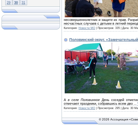
29
30
31
несовершеннолетних и защите их прав. Разраб
несчастных случаев с детьми в летний период
Категория:
Новости МО
| Просмотров: 335 | Дата:
30 Ма
Половинский округ. «Замечательный
А
в селе Половинное
День соседей отметил
отмечают праздники, собравшись всем дво
...
Категория:
Новости МО
| Просмотров: 295 | Дата:
30 Ма
© 2026 Ассоциация «Сове