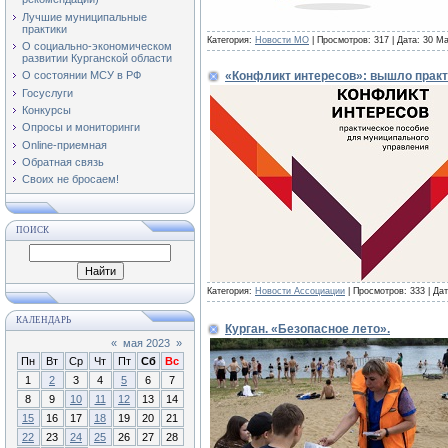
Лучшие муниципальные
практики
Категория:
Новости МО
| Просмотров: 317 | Дата:
30 Ма
О социально-экономическом
развитии Курганской области
«Конфликт интересов»: вышло практ
О состоянии МСУ в РФ
Госуслуги
Конкурсы
Опросы и мониторинги
Online-приемная
Обратная связь
Своих не бросаем!
ПОИСК
Категория:
Новости Ассоциации
| Просмотров: 333 | Да
КАЛЕНДАРЬ
Курган. «Безопасное лето».
«
мая 2023
»
Пн
Вт
Ср
Чт
Пт
Сб
Вс
1
2
3
4
5
6
7
8
9
10
11
12
13
14
15
16
17
18
19
20
21
22
23
24
25
26
27
28