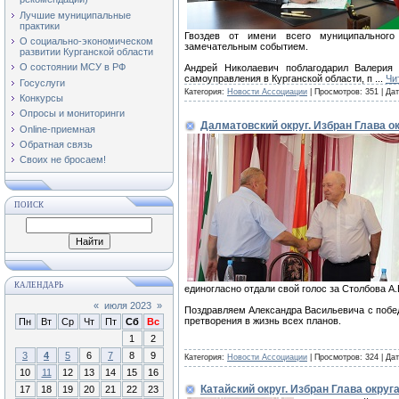
Лучшие муниципальные
практики
Гвоздев от имени всего муниципального
О социально-экономическом
замечательным событием.
развитии Курганской области
О состоянии МСУ в РФ
Андрей Николаевич поблагодарил Валерия
самоуправления в Курганской области, п
...
Чи
Госуслуги
Категория:
Новости Ассоциации
| Просмотров: 351 | Да
Конкурсы
Опросы и мониторинги
Далматовский округ. Избран Глава о
Online-приемная
Обратная связь
Своих не бросаем!
ПОИСК
КАЛЕНДАРЬ
единогласно отдали свой голос за Столбова А.
«
июля 2023
»
Поздравляем Александра Васильевича с побед
претворения в жизнь всех планов.
Пн
Вт
Ср
Чт
Пт
Сб
Вс
1
2
3
4
5
6
7
8
9
Категория:
Новости Ассоциации
| Просмотров: 324 | Да
10
11
12
13
14
15
16
Катайский округ. Избран Глава округ
17
18
19
20
21
22
23