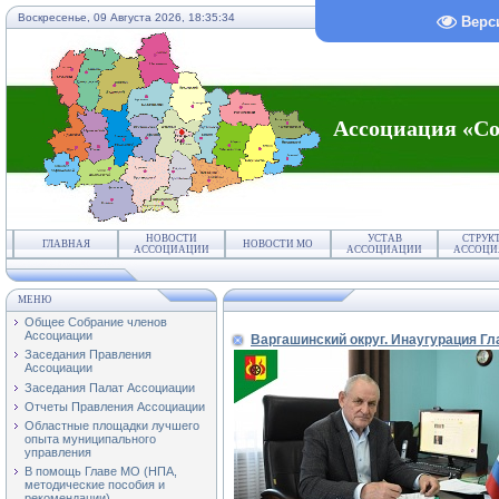
Воскресенье, 09 Августа 2026,
18:35:35
Верс
Ассоциация «Со
НОВОСТИ
УСТАВ
СТРУК
ГЛАВНАЯ
НОВОСТИ МО
АССОЦИАЦИИ
АССОЦИАЦИИ
АССОЦИ
МЕНЮ
Общее Собрание членов
Ассоциации
Варгашинский округ. Инаугурация Гл
Заседания Правления
Ассоциации
Заседания Палат Ассоциации
Отчеты Правления Ассоциации
Областные площадки лучшего
опыта муниципального
управления
В помощь Главе МО (НПА,
методические пособия и
рекомендации)