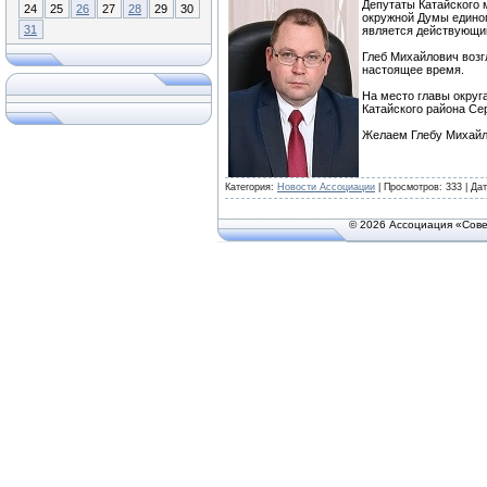
Депутаты Катайского 
24
25
26
27
28
29
30
окружной Думы единог
31
является действующи
Глеб Михайлович возгл
настоящее время.
На место главы округ
Катайского района Се
Желаем Глебу Михайл
Категория:
Новости Ассоциации
| Просмотров: 333 | Да
© 2026 Ассоциация «Сове