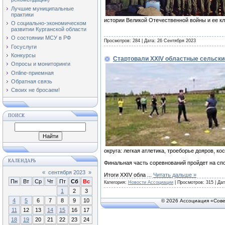
Лучшие муниципальные
практики
истории Великой Отечественной войны и ее к
О социально-экономическом
развитии Курганской области
О состоянии МСУ в РФ
Просмотров: 284 | Дата:
26 Сентября 2023
Госуслуги
Конкурсы
Стартовали XXIV областные сельски
Опросы и мониторинги
Online-приемная
Обратная связь
Своих не бросаем!
ПОИСК
округа: легкая атлетика, троеборье дояров, к
КАЛЕНДАРЬ
Финальная часть соревнований пройдет на спо
«
сентября 2023
»
Итоги XXIV обла
...
Читать дальше »
Пн
Вт
Ср
Чт
Пт
Сб
Вс
Категория:
Новости Ассоциации
| Просмотров: 315 | Да
1
2
3
4
5
6
7
8
9
10
© 2026 Ассоциация «Сове
11
12
13
14
15
16
17
18
19
20
21
22
23
24