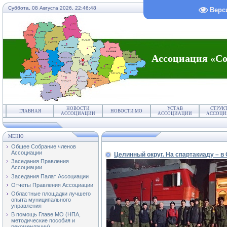
Суббота, 08 Августа 2026,
22:46:48
Верс
Ассоциация «Со
НОВОСТИ
УСТАВ
СТРУК
ГЛАВНАЯ
НОВОСТИ МО
АССОЦИАЦИИ
АССОЦИАЦИИ
АССОЦИ
МЕНЮ
Общее Собрание членов
Ассоциации
Целинный округ. На спартакиаду – в
Заседания Правления
Ассоциации
Заседания Палат Ассоциации
Отчеты Правления Ассоциации
Областные площадки лучшего
опыта муниципального
управления
В помощь Главе МО (НПА,
методические пособия и
рекомендации)