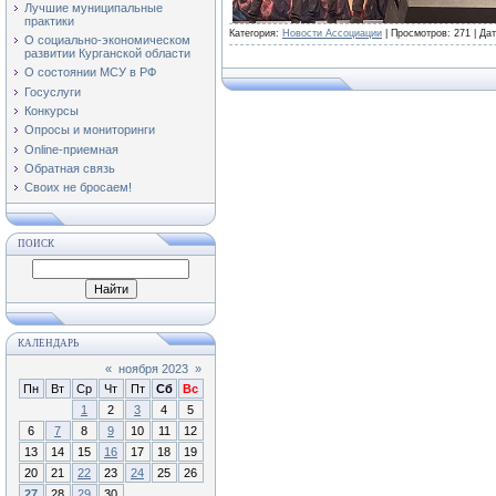
Лучшие муниципальные
практики
Категория:
Новости Ассоциации
| Просмотров: 271 | Да
О социально-экономическом
развитии Курганской области
О состоянии МСУ в РФ
Госуслуги
Конкурсы
Опросы и мониторинги
Online-приемная
Обратная связь
Своих не бросаем!
ПОИСК
КАЛЕНДАРЬ
«
ноября 2023
»
Пн
Вт
Ср
Чт
Пт
Сб
Вс
1
2
3
4
5
6
7
8
9
10
11
12
13
14
15
16
17
18
19
20
21
22
23
24
25
26
27
28
29
30