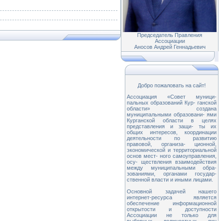
Председатель Правления
Ассоциации
Аносов Андрей Геннадьевич
Добро пожаловать на сайт!
Ассоциация «Совет муници-
пальных образований Кур- ганской
области» создана
муниципальными образовани- ями
Курганской области в целях
представления и защи- ты их
общих интересов, координации
деятельности по развитию
правовой, организа- ционной,
экономической и территориальной
основ мест- ного самоуправления,
осу- ществления взаимодействия
между муниципальными обра-
зованиями, органами государ-
ственной власти и иными лицами.
Основной задачей нашего
интернет-ресурса является
обеспечение информационной
открытости и доступности
Ассоциации не только для