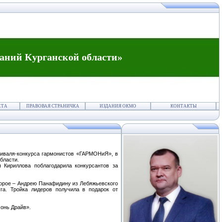
аний Курганской области»
ЕТА
ПРАВОВАЯ СТРАНИЧКА
ИЗДАНИЯ ОКМО
КОНТАКТЫ
тиваля-конкурса гармонистов «ГАРМОНиЯ», в
бласти.
я Кириллова поблагодарила конкурсантов за
орое – Андрею Панафидину из Лебяжьевского
га. Тройка лидеров получила в подарок от
монь Драйв».