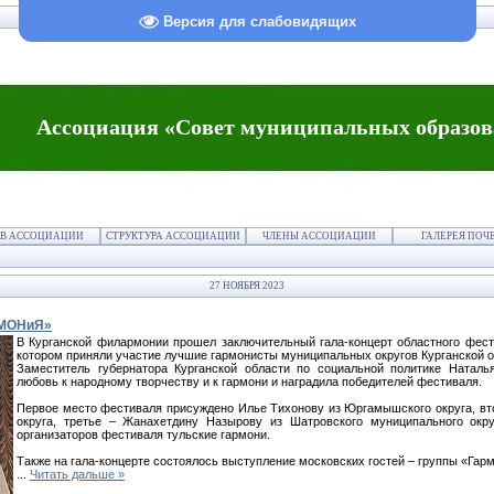
Версия для слабовидящих
Ассоциация «Совет муниципальных образов
В АССОЦИАЦИИ
СТРУКТУРА АССОЦИАЦИИ
ЧЛЕНЫ АССОЦИАЦИИ
ГАЛЕРЕЯ ПОЧ
27 НОЯБРЯ 2023
РМОНиЯ»
В Курганской филармонии прошел заключительный гала-концерт областного фес
котором приняли участие лучшие гармонисты муниципальных округов Курганской о
Заместитель губернатора Курганской области по социальной политике Наталь
любовь к народному творчеству и к гармони и наградила победителей фестиваля.
Первое место фестиваля присуждено Илье Тихонову из Юргамышского округа, вт
округа, третье – Жанахетдину Назырову из Шатровского муниципального окру
организаторов фестиваля тульские гармони.
Также на гала-концерте состоялось выступление московских гостей – группы «Гар
...
Читать дальше »