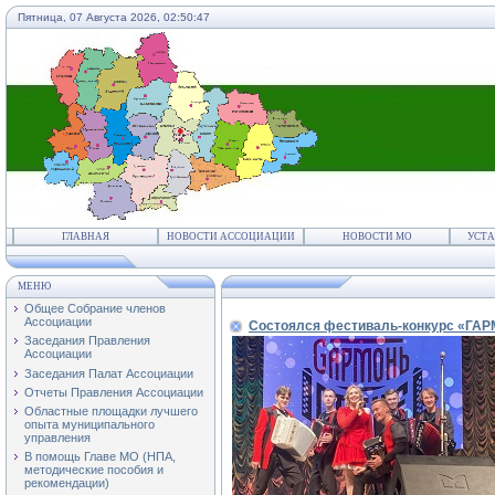
Пятница, 07 Августа 2026,
02:50:48
ГЛАВНАЯ
НОВОСТИ АССОЦИАЦИИ
НОВОСТИ МО
УСТА
МЕНЮ
Общее Собрание членов
Ассоциации
Состоялся фестиваль-конкурс «ГА
Заседания Правления
Ассоциации
Заседания Палат Ассоциации
Отчеты Правления Ассоциации
Областные площадки лучшего
опыта муниципального
управления
В помощь Главе МО (НПА,
методические пособия и
рекомендации)