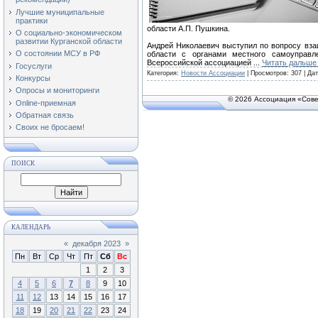
Лучшие муниципальные
практики
области А.П. Пушкина.
О социально-экономическом
развитии Курганской области
Андрей Николаевич выступил по вопросу вза
О состоянии МСУ в РФ
области с органами местного самоуправл
Всероссийской ассоциацией
...
Читать дальше
Госуслуги
Категория:
Новости Ассоциации
| Просмотров: 307 | Да
Конкурсы
Опросы и мониторинги
© 2026 Ассоциация «Сове
Online-приемная
Обратная связь
Своих не бросаем!
ПОИСК
КАЛЕНДАРЬ
«
декабря 2023
»
Пн
Вт
Ср
Чт
Пт
Сб
Вс
1
2
3
4
5
6
7
8
9
10
11
12
13
14
15
16
17
18
19
20
21
22
23
24