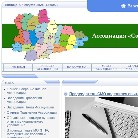
Пятница, 07 Августа 2026,
13:50:24
Верс
Ассоциация «Со
НОВОСТИ
УСТАВ
СТРУК
ГЛАВНАЯ
НОВОСТИ МО
АССОЦИАЦИИ
АССОЦИАЦИИ
АССОЦИ
МЕНЮ
Общее Собрание членов
Ассоциации
Председатель СМО поделился опыт
Заседания Правления
Ассоциации
Заседания Палат Ассоциации
Отчеты Правления Ассоциации
Областные площадки лучшего
опыта муниципального
управления
В помощь Главе МО (НПА,
методические пособия и
рекомендации)