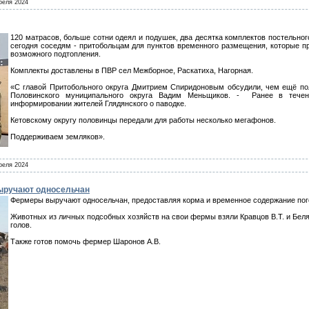
реля 2024
120 матрасов, больше сотни одеял и подушек, два десятка комплектов постельног
сегодня соседям - притобольцам для пунктов временного размещения, которые п
возможного подтопления.
Комплекты доставлены в ПВР сел Межборное, Раскатиха, Нагорная.
«С главой Притобольного округа Дмитрием Спиридоновым обсудили, чем ещё пол
Половинского муниципального округа Вадим Меньщиков. - Ранее в тече
информировании жителей Глядянского о паводке.
Кетовскому округу половинцы передали для работы несколько мегафонов.
Поддерживаем земляков».
реля 2024
выручают односельчан
Фермеры выручают односельчан, предоставляя корма и временное содержание по
Животных из личных подсобных хозяйств на свои фермы взяли Кравцов В.Т. и Беляе
голов.
Также готов помочь фермер Шаронов А.В.