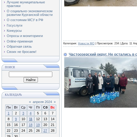
Лучшие муниципальные
практики
О социально-экономическом
развитии Курганской области
О состоянии МСУ в РФ
Госуслуги
Конкурсы
Опросы и мониторинги
Online-приемная
Категория:
Новости МО
| Просмотров: 234 | Дата:
11 Ап
Обратная связь
Своих не бросаем!
Частоозерский округ. Не остались в 
ПОИСК
КАЛЕНДАРЬ
«
апреля 2024
»
Пн
Вт
Ср
Чт
Пт
Сб
Вс
1
2
3
4
5
6
7
8
9
10
11
12
13
14
15
16
17
18
19
20
21
22
23
24
25
26
27
28
29
30