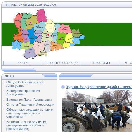
Пятница, 07 Августа 2026,
16:10:00
ГЛАВНАЯ
НОВОСТИ АССОЦИАЦИИ
НОВОСТИ МО
УСТА
МЕНЮ
Общее Собрание членов
Ассоциации
Курган. На укрепление дамбы – все
Заседания Правления
Ассоциации
Заседания Палат Ассоциации
Отчеты Правления Ассоциации
Областные площадки лучшего
опыта муниципального
управления
В помощь Главе МО (НПА,
методические пособия и
рекомендации)