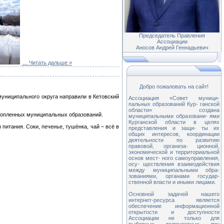
Председатель Правления
Ассоциации
Аносов Андрей Геннадьевич
...
Читать дальше »
Добро пожаловать на сайт!
муниципального округа направили в Кетовский
Ассоциация «Совет муници-
пальных образований Кур- ганской
области» создана
атопленных муниципальных образований.
муниципальными образовани- ями
Курганской области в целях
итания. Соки, печенье, тушёнка, чай – всё в
представления и защи- ты их
общих интересов, координации
деятельности по развитию
правовой, организа- ционной,
экономической и территориальной
основ мест- ного самоуправления,
осу- ществления взаимодействия
между муниципальными обра-
зованиями, органами государ-
ственной власти и иными лицами.
Основной задачей нашего
интернет-ресурса является
обеспечение информационной
открытости и доступности
Ассоциации не только для