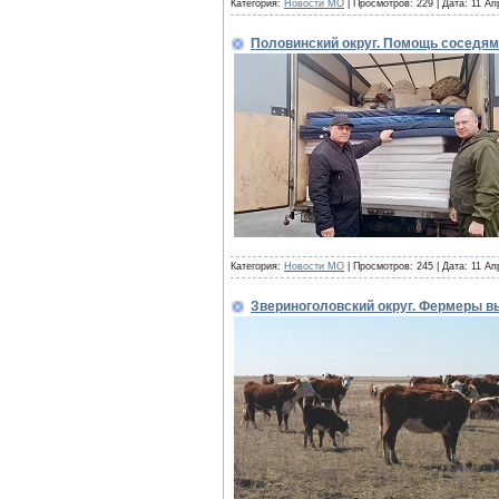
Категория:
Новости МО
| Просмотров: 229 | Дата:
11 Ап
Половинский округ. Помощь соседям
Категория:
Новости МО
| Просмотров: 245 | Дата:
11 Ап
Звериноголовский округ. Фермеры 