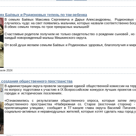
ьях Баёвых и Родионовых теперь по три ребенка
В семьях Баёвых Максима Сергеевича и Дарьи Александровны, Родионовых 
случилось чудо: на свет появились мальчики, которых назвали соответственно Бог
В обеих семьях теперь по трое прекрасных малышей!
Счастливые родители получили не только свидетельство о рождении сыновей , но 
каждый новорожденный малыш Мишкинского округа.
От всей души желаем семьям Баёвых и Родионовых здоровья, благополучия и мирн
реля 2024
т создания общественного пространства
В администрации округа провели заседание единой общественной комиссии на тер
по вопросу подготовки к участию в IX Всероссийском конкурсе лучших проектов 
городах и исторических поселениях.
«Ознакомились с результатами общественного опроса, которые затем лягу
общественного пространства «Набережная оз. Старое (восточная сторона) 
прилегающими улицами,- сообщает в ТГ-канале глава округа Василий Пигачев
социально-активных и неравнодушных жителей, которые хотят сделать наш город у