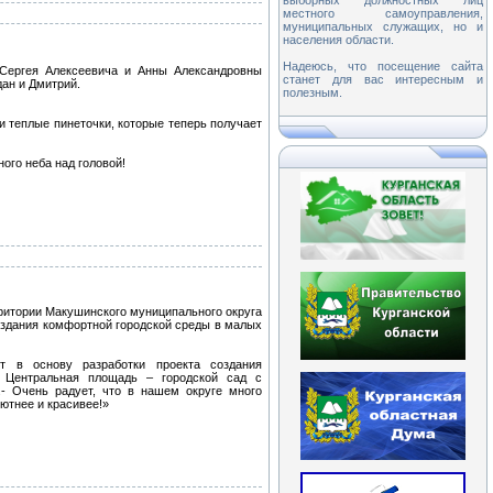
выборных должностных лиц
местного самоуправления,
муниципальных служащих, но и
населения области.
Надеюсь, что посещение сайта
Сергея Алексеевича и Анны Александровны
станет для вас интересным и
дан и Дмитрий.
полезным.
и теплые пинеточки, которые теперь получает
ого неба над головой!
ритории Макушинского муниципального округа
создания комфортной городской среды в малых
т в основу разработки проекта создания
- Центральная площадь – городской сад с
.- Очень радует, что в нашем округе много
ютнее и красивее!»