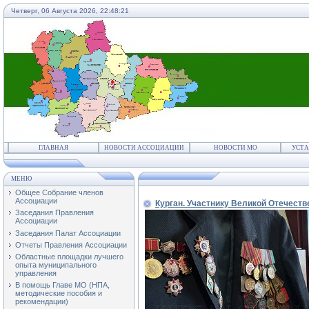
Четверг, 06 Августа 2026,
22:48:22
ГЛАВНАЯ
НОВОСТИ АССОЦИАЦИИ
НОВОСТИ МО
УСТА
МЕНЮ
Общее Собрание членов
Ассоциации
Курган. Участнику Великой Отечеств
Заседания Правления
Ассоциации
Заседания Палат Ассоциации
Отчеты Правления Ассоциации
Областные площадки лучшего
опыта муниципального
управления
В помощь Главе МО (НПА,
методические пособия и
рекомендации)