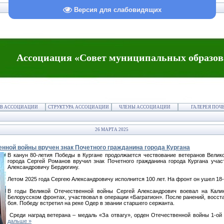
Версия для слабовидящих
Ассоциация «Совет муниципальных образов
В АССОЦИАЦИИ
СТРУКТУРА АССОЦИАЦИИ
ЧЛЕНЫ АССОЦИАЦИИ
ГАЛЕРЕЯ ПОЧ
26 МАРТА 2025
енной войны вручен знак Почетного гражданина города Кургана
В канун 80-летия Победы в Кургане продолжается чествование ветеранов Велик
города Сергей Романов вручил знак Почетного гражданина города Кургана уча
Александровичу Бердюгину.
Летом 2025 года Сергею Александровичу исполнится 100 лет. На фронт он ушел 1
В годы Великой Отечественной войны Сергей Александрович воевал на Кали
Белорусском фронтах, участвовал в операции «Багратион». После ранений, восст
боя. Победу встретил на реке Одер в звании старшего сержанта.
Среди наград ветерана – медаль «За отвагу», орден Отечественной войны 1-ой
дальше »