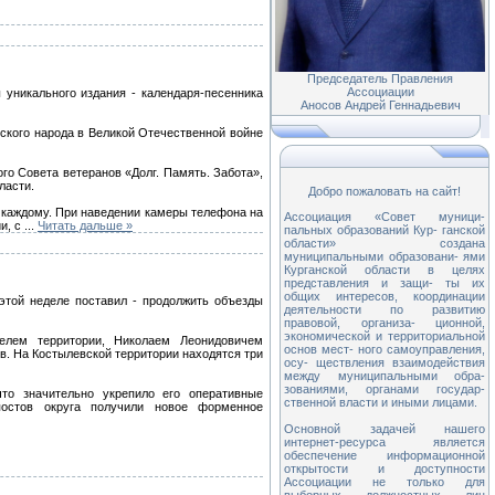
Председатель Правления
Ассоциации
 уникального издания - календаря-песенника
Аносов Андрей Геннадьевич
ского народа в Великой Отечественной войне
ого Совета ветеранов «Долг. Память. Забота»,
ласти.
Добро пожаловать на сайт!
х каждому. При наведении камеры телефона на
Ассоциация «Совет муници-
и, с
...
Читать дальше »
пальных образований Кур- ганской
области» создана
муниципальными образовани- ями
Курганской области в целях
представления и защи- ты их
общих интересов, координации
этой неделе поставил - продолжить объезды
деятельности по развитию
правовой, организа- ционной,
экономической и территориальной
елем территории, Николаем Леонидовичем
основ мест- ного самоуправления,
. На Костылевской территории находятся три
осу- ществления взаимодействия
между муниципальными обра-
зованиями, органами государ-
то значительно укрепило его оперативные
ственной власти и иными лицами.
постов округа получили новое форменное
Основной задачей нашего
интернет-ресурса является
обеспечение информационной
открытости и доступности
Ассоциации не только для