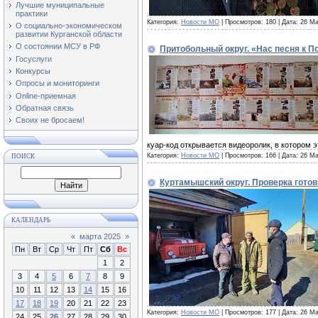
Лучшие муниципальные
практики
Категория:
Новости МО
| Просмотров: 180 | Дата:
26 Ма
О социально-экономическом
развитии Курганской области
О состоянии МСУ в РФ
Притобольный округ. «Нас песня к П
Госуслуги
Конкурсы
Опросы и мониторинги
Online-приемная
Обратная связь
Своих не бросаем!
куар-код открывается видеоролик, в котором 
Категория:
Новости МО
| Просмотров: 166 | Дата:
26 Ма
ПОИСК
Куртамышский округ. Проверка гото
КАЛЕНДАРЬ
«
марта 2025
»
Пн
Вт
Ср
Чт
Пт
Сб
Вс
1
2
3
4
5
6
7
8
9
10
11
12
13
14
15
16
17
18
19
20
21
22
23
Категория:
Новости МО
| Просмотров: 177 | Дата:
26 Ма
24
25
26
27
28
29
30