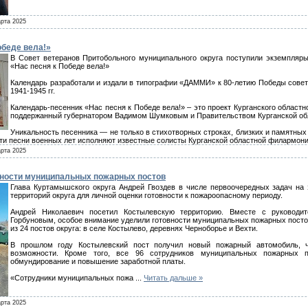
рта 2025
обеде вела!»
В Совет ветеранов Притобольного муниципального округа поступили экземпляры
«Нас песня к Победе вела!»
Календарь разработали и издали в типографии «ДАММИ» к 80-летию Победы совет
1941-1945 гг.
Календарь-песенник «Нас песня к Победе вела!» – это проект Курганского областн
поддержанный губернатором Вадимом Шумковым и Правительством Курганской об
Уникальность песенника — не только в стихотворных строках, близких и памятны
эти песни военных лет исполняют известные солисты Курганской областной филармони
рта 2025
вности муниципальных пожарных постов
Глава Куртамышского округа Андрей Гвоздев в числе первоочередных задач на 
территорий округа для личной оценки готовности к пожароопасному периоду.
Андрей Николаевич посетил Костылевскую территорию. Вместе с руководит
Горбуновым, особое внимание уделили готовности муниципальных пожарных постов
из 24 постов округа: в селе Костылево, деревнях Черноборье и Вехти.
В прошлом году Костылевский пост получил новый пожарный автомобиль, ч
возможности. Кроме того, все 96 сотрудников муниципальных пожарных 
обмундирование и повышение заработной платы.
«Сотрудники муниципальных пожа
...
Читать дальше »
рта 2025