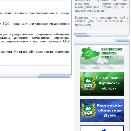
выборных должностных лиц
местного самоуправления,
муниципальных служащих, но и
населения области.
го общественного самоуправления в городе
Надеюсь, что посещение сайта
станет для вас интересным и
ли ТОС, представители управления дорожного
полезным.
ации муниципальной программы «Развитие
ргана», доложила заместитель директора,
самоуправлениями и частным сектором МКУ
оставляет 8% от общей численности населения