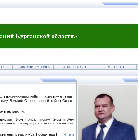
аний Курганской области»
ЕТА
ПРАВОВАЯ СТРАНИЧКА
ИЗДАНИЯ ОКМО
КОНТАКТЫ
ой Отечественной войны. Заместитель главы
стнику Великой Отечественной войны Сергею
8-летним юношей.
нинском, 1-ом Прибалтийском, 2-ом и 3-ем
ановившись, каждый раз возвращался на поле
 степени, медали «За Победу над Г
...
Читать