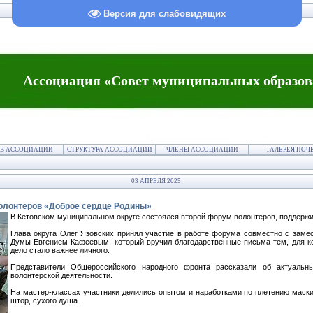
Версия для слабовидящих
Ассоциация «Совет муниципальных образов
В АССОЦИАЦИИ
СТРУКТУРА АССОЦИАЦИИ
ЧЛЕНЫ АССОЦИАЦИИ
ГАЛЕРЕЯ ПОЧ
03 АПРЕЛЯ 2025
волонтеров «Доброе сердце Родины»
В Кетовском муниципальном округе состоялся второй форум волонтеров, поддер
Глава округа Олег Язовских принял участие в работе форума совместно с заме
Думы Евгением Кафеевым, который вручил благодарственные письма тем, для ко
дело стало важнее личного.
Представители Общероссийского народного фронта рассказали об актуальн
волонтерской деятельности.
На мастер-классах участники делились опытом и наработками по плетению маск
штор, сухого душа.