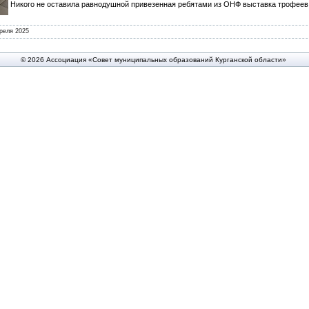
Никого не оставила равнодушной привезенная ребятами из ОНФ выставка трофеев
реля 2025
© 2026 Ассоциация «Совет муниципальных образований Курганской области»