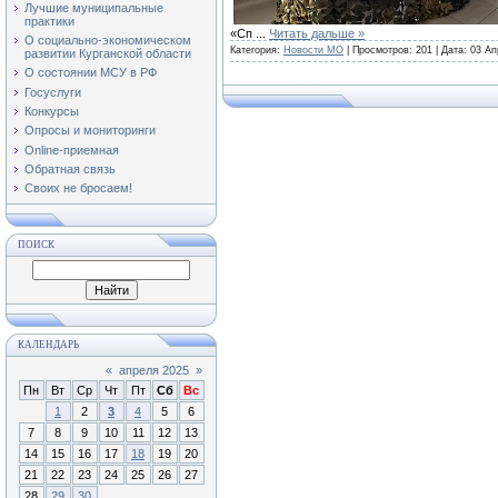
Лучшие муниципальные
практики
«Сп
...
Читать дальше »
О социально-экономическом
Категория:
Новости МО
| Просмотров: 201 | Дата:
03 Ап
развитии Курганской области
О состоянии МСУ в РФ
Госуслуги
Конкурсы
Опросы и мониторинги
Online-приемная
Обратная связь
Своих не бросаем!
ПОИСК
КАЛЕНДАРЬ
«
апреля 2025
»
Пн
Вт
Ср
Чт
Пт
Сб
Вс
1
2
3
4
5
6
7
8
9
10
11
12
13
14
15
16
17
18
19
20
21
22
23
24
25
26
27
28
29
30