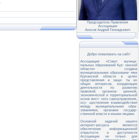
.
Председатель Правления
Ассоциации
Аносов Андрей Геннадьевич
Добро пожаловать на сайт!
Ассоциация «Совет муници-
пальных образований Кур- ганской
области» создана
муниципальными образовани- ями
Курганской области в целях
представления и защи- ты их
общих интересов, координации
деятельности по развитию
правовой, организа- ционной,
экономической и территориальной
основ мест- ного самоуправления,
осу- ществления взаимодействия
между муниципальными обра-
зованиями, органами государ-
ственной власти и иными лицами.
Основной задачей нашего
интернет-ресурса является
обеспечение информационной
открытости и доступности
Ассоциации не только для