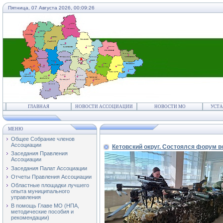
Пятница, 07 Августа 2026,
00:09:26
ГЛАВНАЯ
НОВОСТИ АССОЦИАЦИИ
НОВОСТИ МО
УСТА
МЕНЮ
Общее Собрание членов
Ассоциации
Кетовский округ. Состоялся форум 
Заседания Правления
Ассоциации
Заседания Палат Ассоциации
Отчеты Правления Ассоциации
Областные площадки лучшего
опыта муниципального
управления
В помощь Главе МО (НПА,
методические пособия и
рекомендации)