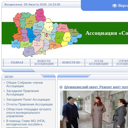
Воскресенье, 09 Августа 2026,
14:23:01
Верс
Ассоциация «Со
НОВОСТИ
УСТАВ
СТРУК
ГЛАВНАЯ
НОВОСТИ МО
АССОЦИАЦИИ
АССОЦИАЦИИ
АССОЦИ
МЕНЮ
Общее Собрание членов
Ассоциации
Шумихинский округ. Ремонт идёт по
Заседания Правления
Ассоциации
Заседания Палат Ассоциации
Отчеты Правления Ассоциации
Областные площадки лучшего
опыта муниципального
управления
В помощь Главе МО (НПА,
методические пособия и
рекомендации)