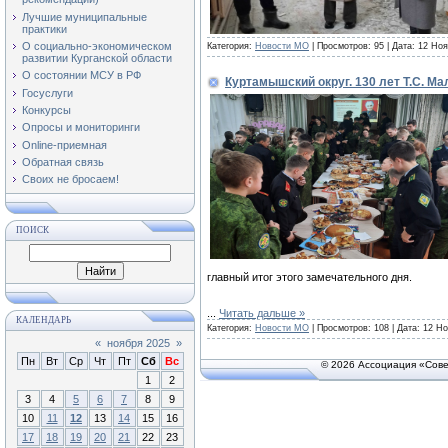
Лучшие муниципальные
практики
О социально-экономическом
Категория:
Новости МО
| Просмотров: 95 | Дата:
12 Ноя
развитии Курганской области
О состоянии МСУ в РФ
Куртамышский округ. 130 лет Т.С. Ма
Госуслуги
Конкурсы
Опросы и мониторинги
Online-приемная
Обратная связь
Своих не бросаем!
ПОИСК
главный итог этого замечательного дня.
...
Читать дальше »
КАЛЕНДАРЬ
Категория:
Новости МО
| Просмотров: 108 | Дата:
12 Но
«
ноября 2025
»
Пн
Вт
Ср
Чт
Пт
Сб
Вс
© 2026 Ассоциация «Сове
1
2
3
4
5
6
7
8
9
10
11
12
13
14
15
16
17
18
19
20
21
22
23