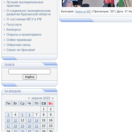
Лучшие муниципальные
практики
О социально-экономическом
Категория
:
Новости МО
|
Просмотров
: 357 | Дата:
27 Ап
развитии Курганской области
О состоянии МСУ в РФ
Госуслуги
Конкурсы
Опросы и мониторинги
Online-приемная
Обратная связь
Своих не бросаем!
ПОИСК
КАЛЕНДАРЬ
«
апреля 2023
»
Пн
Вт
Ср
Чт
Пт
Сб
Вс
1
2
3
4
5
6
7
8
9
10
11
12
13
14
15
16
17
18
19
20
21
22
23
24
25
26
27
28
29
30