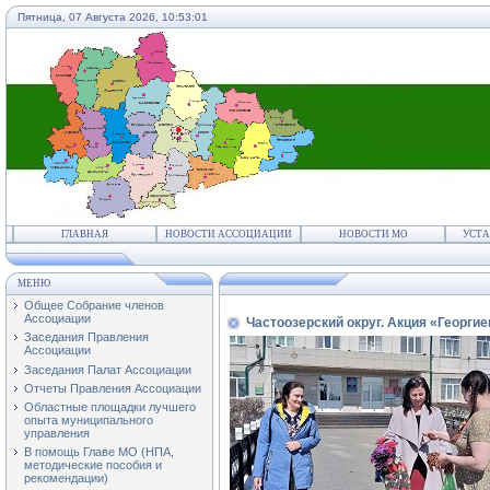
Пятница, 07 Августа 2026,
10:53:01
ГЛАВНАЯ
НОВОСТИ АССОЦИАЦИИ
НОВОСТИ МО
УСТА
МЕНЮ
Общее Собрание членов
Ассоциации
Частоозерский округ. Акция «Георги
Заседания Правления
Ассоциации
Заседания Палат Ассоциации
Отчеты Правления Ассоциации
Областные площадки лучшего
опыта муниципального
управления
В помощь Главе МО (НПА,
методические пособия и
рекомендации)