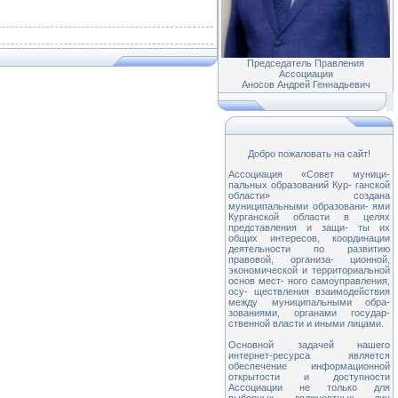
Председатель Правления
Ассоциации
Аносов Андрей Геннадьевич
Добро пожаловать на сайт!
Ассоциация «Совет муници-
пальных образований Кур- ганской
области» создана
муниципальными образовани- ями
Курганской области в целях
представления и защи- ты их
общих интересов, координации
деятельности по развитию
правовой, организа- ционной,
экономической и территориальной
основ мест- ного самоуправления,
осу- ществления взаимодействия
между муниципальными обра-
зованиями, органами государ-
ственной власти и иными лицами.
Основной задачей нашего
интернет-ресурса является
обеспечение информационной
открытости и доступности
Ассоциации не только для