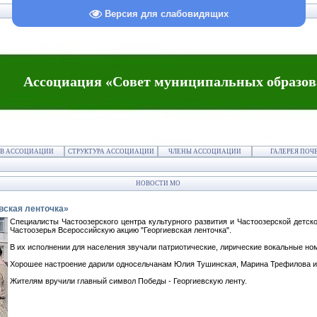
Версия для слабовидящих
Ассоциация «Совет муниципальных образов
В АССОЦИАЦИИ
СТРУКТУРА АССОЦИАЦИИ
ЧЛЕНЫ АССОЦИАЦИИ
ГАЛЕРЕЯ ПОЧ
НОВОСТИ МО
евская ленточка»
Специалисты Частоозерского центра культурного развития и Частоозерской детск
Частоозерья Всероссийскую акцию "Георгиевская ленточка".
В их исполнении для населения звучали патриотические, лирические вокальные но
Хорошее настроение дарили односельчанам Юлия Тушинская, Марина Трефилова и
Жителям вручили главный символ Победы - Георгиевскую ленту.