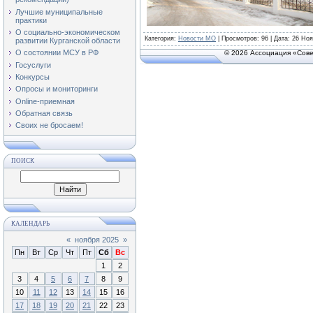
Лучшие муниципальные
практики
О социально-экономическом
Категория
:
Новости МО
|
Просмотров
: 96 | Дата:
26 Ноя
развитии Курганской области
О состоянии МСУ в РФ
© 2026 Ассоциация «Сове
Госуслуги
Конкурсы
Опросы и мониторинги
Online-приемная
Обратная связь
Своих не бросаем!
ПОИСК
КАЛЕНДАРЬ
«
ноября 2025
»
Пн
Вт
Ср
Чт
Пт
Сб
Вс
1
2
3
4
5
6
7
8
9
10
11
12
13
14
15
16
17
18
19
20
21
22
23