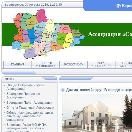
Воскресенье, 09 Августа 2026,
11:55:35
Верс
Ассоциация «Со
НОВОСТИ
УСТАВ
СТРУК
ГЛАВНАЯ
НОВОСТИ МО
АССОЦИАЦИИ
АССОЦИАЦИИ
АССОЦИ
МЕНЮ
Общее Собрание членов
Ассоциации
Далматовскмй округ. В городе заве
Заседания Правления
Ассоциации
Заседания Палат Ассоциации
Отчеты Правления Ассоциации
Областные площадки лучшего
опыта муниципального
управления
В помощь Главе МО (НПА,
методические пособия и
рекомендации)