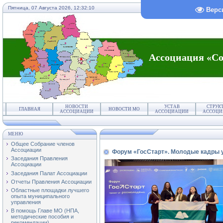
Пятница, 07 Августа 2026,
12:32:10
Верс
Ассоциация «Со
НОВОСТИ
УСТАВ
СТРУК
ГЛАВНАЯ
НОВОСТИ МО
АССОЦИАЦИИ
АССОЦИАЦИИ
АССОЦИ
МЕНЮ
Общее Собрание членов
Ассоциации
Форум «ГосСтарт». Молодые кадры 
Заседания Правления
Ассоциации
Заседания Палат Ассоциации
Отчеты Правления Ассоциации
Областные площадки лучшего
опыта муниципального
управления
В помощь Главе МО (НПА,
методические пособия и
рекомендации)