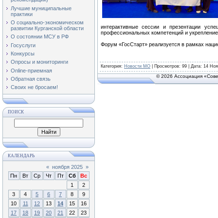
Лучшие муниципальные
практики
О социально-экономическом
интерактивные сессии и презентации успе
развитии Курганской области
профессиональных компетенций и укрепление
О состоянии МСУ в РФ
Форум «ГосСтарт» реализуется в рамках наци
Госуслуги
Конкурсы
Опросы и мониторинги
Категория
:
Новости МО
|
Просмотров
: 99 | Дата:
14 Ноя
Online-приемная
© 2026 Ассоциация «Сове
Обратная связь
Своих не бросаем!
ПОИСК
КАЛЕНДАРЬ
«
ноября 2025
»
Пн
Вт
Ср
Чт
Пт
Сб
Вс
1
2
3
4
5
6
7
8
9
10
11
12
13
14
15
16
17
18
19
20
21
22
23