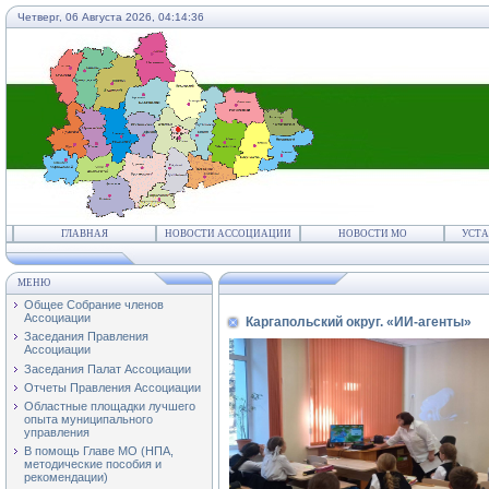
Четверг, 06 Августа 2026,
04:14:37
ГЛАВНАЯ
НОВОСТИ АССОЦИАЦИИ
НОВОСТИ МО
УСТА
МЕНЮ
Общее Собрание членов
Ассоциации
Каргапольский округ. «ИИ-агенты»
Заседания Правления
Ассоциации
Заседания Палат Ассоциации
Отчеты Правления Ассоциации
Областные площадки лучшего
опыта муниципального
управления
В помощь Главе МО (НПА,
методические пособия и
рекомендации)