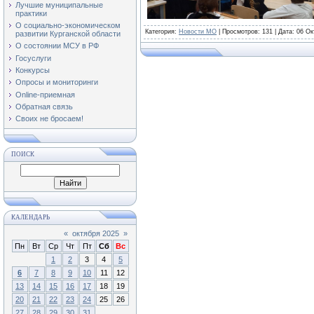
Лучшие муниципальные
практики
О социально-экономическом
Категория
:
Новости МО
|
Просмотров
: 131 | Дата:
06 Ок
развитии Курганской области
О состоянии МСУ в РФ
Госуслуги
Конкурсы
Опросы и мониторинги
Online-приемная
Обратная связь
Своих не бросаем!
ПОИСК
КАЛЕНДАРЬ
«
октября 2025
»
Пн
Вт
Ср
Чт
Пт
Сб
Вс
1
2
3
4
5
6
7
8
9
10
11
12
13
14
15
16
17
18
19
20
21
22
23
24
25
26
27
28
29
30
31