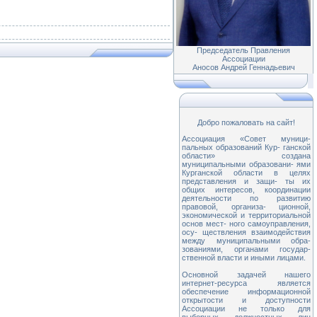
Председатель Правления
Ассоциации
Аносов Андрей Геннадьевич
Добро пожаловать на сайт!
Ассоциация «Совет муници-
пальных образований Кур- ганской
области» создана
муниципальными образовани- ями
Курганской области в целях
представления и защи- ты их
общих интересов, координации
деятельности по развитию
правовой, организа- ционной,
экономической и территориальной
основ мест- ного самоуправления,
осу- ществления взаимодействия
между муниципальными обра-
зованиями, органами государ-
ственной власти и иными лицами.
Основной задачей нашего
интернет-ресурса является
обеспечение информационной
открытости и доступности
Ассоциации не только для