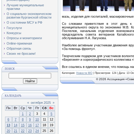
Лучшие муниципальные
практики
О социально-экономическом
мазь, изделия для госпиталей, маскировочные
развитии Курганской области
О состоянии МСУ в РФ
Со словами приветствия в этот день к с
муниципального округа по экономике М.В. К
Госуслуги
Поспелов, начальник отделения военкомат
Конкурсы
председатель совета ветеранов Катайског
обслуживания Н.А. Лагунова.
Опросы и мониторинги
Online-приемная
Наиболее активным участникам движения вру
Обратная связь
«За помощь фронту».
Своих не бросаем!
Творческим подарком для участников волонте
«Берегиня» и хореографического коллектива 
Все сошлись в едином мнении, что помощь н
ПОИСК
Категория
:
Новости МО
|
Просмотров
: 124 | Дата:
13 Ок
© 2026 Ассоциация «Сове
КАЛЕНДАРЬ
«
октября 2025
»
Пн
Вт
Ср
Чт
Пт
Сб
Вс
1
2
3
4
5
6
7
8
9
10
11
12
13
14
15
16
17
18
19
20
21
22
23
24
25
26