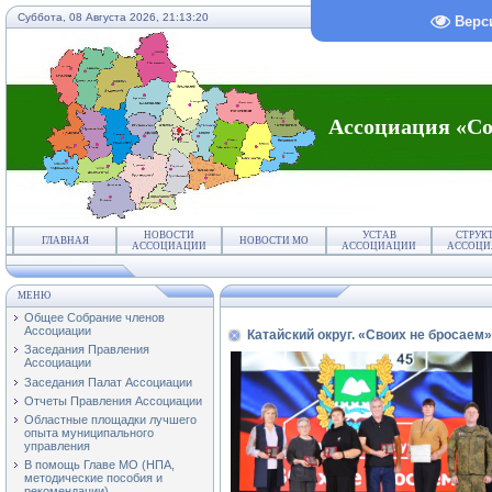
Суббота, 08 Августа 2026,
21:13:20
Верс
Ассоциация «Со
НОВОСТИ
УСТАВ
СТРУК
ГЛАВНАЯ
НОВОСТИ МО
АССОЦИАЦИИ
АССОЦИАЦИИ
АССОЦИ
МЕНЮ
Общее Собрание членов
Ассоциации
Катайский округ. «Своих не бросаем»
Заседания Правления
Ассоциации
Заседания Палат Ассоциации
Отчеты Правления Ассоциации
Областные площадки лучшего
опыта муниципального
управления
В помощь Главе МО (НПА,
методические пособия и
рекомендации)