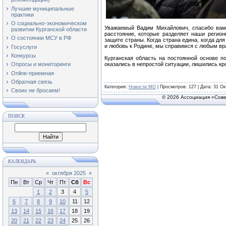
Лучшие муниципальные
практики
О социально-экономическом
Уважаемый Вадим Михайлович, спасибо вам 
развитии Курганской области
расстояние, которые разделяет наши регио
О состоянии МСУ в РФ
защите страны. Когда страна едина, когда для
и любовь к Родине, мы справимся с любым вр
Госуслуги
Конкурсы
Курганская область на постоянной основе по
оказались в непростой ситуации, лишились кр
Опросы и мониторинги
Online-приемная
Обратная связь
Категория
:
Новости МО
|
Просмотров
: 127 | Дата:
31 Ок
Своих не бросаем!
© 2026 Ассоциация «Сове
ПОИСК
КАЛЕНДАРЬ
«
октября 2025
»
Пн
Вт
Ср
Чт
Пт
Сб
Вс
1
2
3
4
5
6
7
8
9
10
11
12
13
14
15
16
17
18
19
20
21
22
23
24
25
26