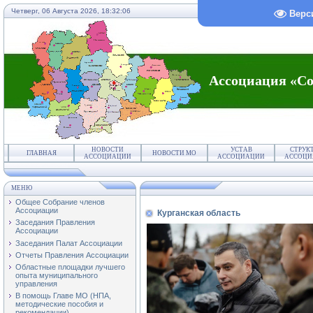
Четверг, 06 Августа 2026,
18:32:06
Верс
Ассоциация «Со
НОВОСТИ
УСТАВ
СТРУК
ГЛАВНАЯ
НОВОСТИ МО
АССОЦИАЦИИ
АССОЦИАЦИИ
АССОЦИ
МЕНЮ
Общее Собрание членов
Ассоциации
Курганская область
Заседания Правления
Ассоциации
Заседания Палат Ассоциации
Отчеты Правления Ассоциации
Областные площадки лучшего
опыта муниципального
управления
В помощь Главе МО (НПА,
методические пособия и
рекомендации)