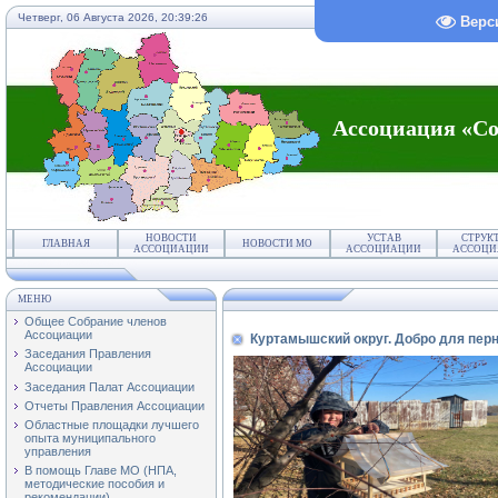
Четверг, 06 Августа 2026,
20:39:27
Верс
Ассоциация «Со
НОВОСТИ
УСТАВ
СТРУК
ГЛАВНАЯ
НОВОСТИ МО
АССОЦИАЦИИ
АССОЦИАЦИИ
АССОЦИ
МЕНЮ
Общее Собрание членов
Ассоциации
Куртамышский округ. Добро для пер
Заседания Правления
Ассоциации
Заседания Палат Ассоциации
Отчеты Правления Ассоциации
Областные площадки лучшего
опыта муниципального
управления
В помощь Главе МО (НПА,
методические пособия и
рекомендации)