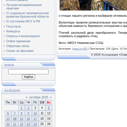
Лучшие муниципальные
практики
О социально-экономическом
о птицах нашего региона и выбирали оптимал
развитии Курганской области
О состоянии МСУ в РФ
Волонтеры провели увлекательные мастер-кл
объяснив важность бережного отношения к пр
Госуслуги
Конкурсы
Птичий школьный двор преобразился. Тепер
согревать и радовать птиц.
Опросы и мониторинги
Online-приемная
Фото: МКОУ Нижневская СОШ
Обратная связь
Категория
:
Новости МО
|
Просмотров
: 119 | Дата:
14 Ок
Своих не бросаем!
© 2026 Ассоциация «Сове
ПОИСК
КАЛЕНДАРЬ
«
октября 2025
»
Пн
Вт
Ср
Чт
Пт
Сб
Вс
1
2
3
4
5
6
7
8
9
10
11
12
13
14
15
16
17
18
19
20
21
22
23
24
25
26