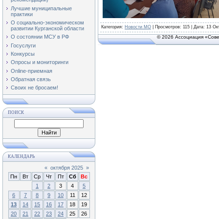
Лучшие муниципальные
практики
О социально-экономическом
Категория
:
Новости МО
|
Просмотров
: 115 | Дата:
13 Ок
развитии Курганской области
О состоянии МСУ в РФ
© 2026 Ассоциация «Сове
Госуслуги
Конкурсы
Опросы и мониторинги
Online-приемная
Обратная связь
Своих не бросаем!
ПОИСК
КАЛЕНДАРЬ
«
октября 2025
»
Пн
Вт
Ср
Чт
Пт
Сб
Вс
1
2
3
4
5
6
7
8
9
10
11
12
13
14
15
16
17
18
19
20
21
22
23
24
25
26