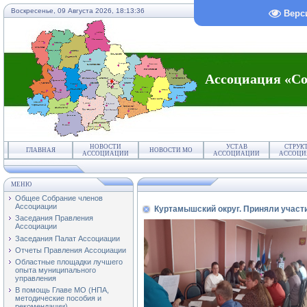
Воскресенье, 09 Августа 2026,
18:13:36
Верс
Ассоциация «Со
НОВОСТИ
УСТАВ
СТРУК
ГЛАВНАЯ
НОВОСТИ МО
АССОЦИАЦИИ
АССОЦИАЦИИ
АССОЦИ
МЕНЮ
Общее Собрание членов
Ассоциации
Куртамышский округ. Приняли участ
Заседания Правления
Ассоциации
Заседания Палат Ассоциации
Отчеты Правления Ассоциации
Областные площадки лучшего
опыта муниципального
управления
В помощь Главе МО (НПА,
методические пособия и
рекомендации)