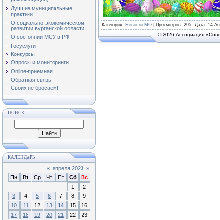
Лучшие муниципальные
практики
О социально-экономическом
Категория
:
Новости МО
|
Просмотров
: 295 | Дата:
14 Ап
развитии Курганской области
© 2026 Ассоциация «Сове
О состоянии МСУ в РФ
Госуслуги
Конкурсы
Опросы и мониторинги
Online-приемная
Обратная связь
Своих не бросаем!
ПОИСК
КАЛЕНДАРЬ
«
апреля 2023
»
Пн
Вт
Ср
Чт
Пт
Сб
Вс
1
2
3
4
5
6
7
8
9
10
11
12
13
14
15
16
17
18
19
20
21
22
23