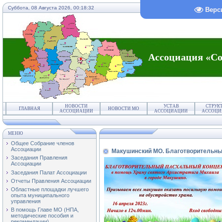
Суббота, 08 Августа 2026,
00:18:32
Верс
Ассоциация «Со
НОВОСТИ
УСТАВ
СТРУК
ГЛАВНАЯ
НОВОСТИ МО
АССОЦИАЦИИ
АССОЦИАЦИИ
АССОЦИ
МЕНЮ
Общее Собрание членов
Ассоциации
Макушинский МО. Благотворительны
Заседания Правления
Ассоциации
Заседания Палат Ассоциации
Отчеты Правления Ассоциации
Областные площадки лучшего
опыта муниципального
управления
В помощь Главе МО (НПА,
методические пособия и
рекомендации)