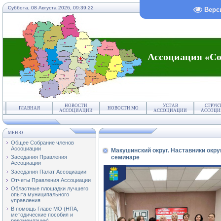
Суббота, 08 Августа 2026,
09:39:22
Верс
Ассоциация «Со
НОВОСТИ
УСТАВ
СТРУК
ГЛАВНАЯ
НОВОСТИ МО
АССОЦИАЦИИ
АССОЦИАЦИИ
АССОЦИ
МЕНЮ
Общее Собрание членов
Ассоциации
Макушинский округ. Наставники окру
семинаре
Заседания Правления
Ассоциации
Заседания Палат Ассоциации
Отчеты Правления Ассоциации
Областные площадки лучшего
опыта муниципального
управления
В помощь Главе МО (НПА,
методические пособия и
рекомендации)