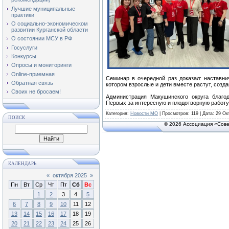
Лучшие муниципальные
практики
О социально-экономическом
развитии Курганской области
О состоянии МСУ в РФ
Госуслуги
Конкурсы
Опросы и мониторинги
Online-приемная
Семинар в очередной раз доказал: наставни
Обратная связь
котором взрослые и дети вместе растут, созд
Своих не бросаем!
Администрация Макушинского округа благод
Первых за интересную и плодотворную работу
Категория
:
Новости МО
|
Просмотров
: 119 | Дата:
29 Ок
ПОИСК
© 2026 Ассоциация «Сове
КАЛЕНДАРЬ
«
октября 2025
»
Пн
Вт
Ср
Чт
Пт
Сб
Вс
1
2
3
4
5
6
7
8
9
10
11
12
13
14
15
16
17
18
19
20
21
22
23
24
25
26