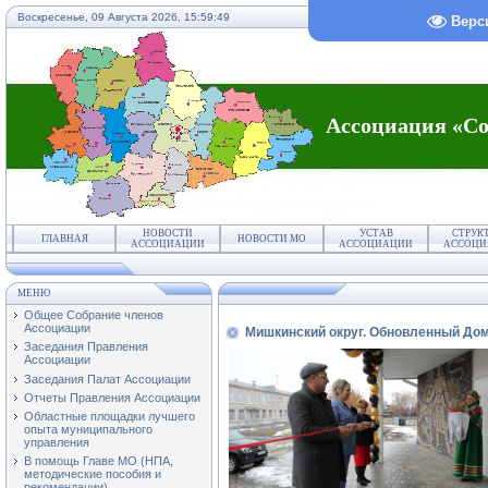
Воскресенье, 09 Августа 2026,
15:59:49
Верс
Ассоциация «Со
НОВОСТИ
УСТАВ
СТРУК
ГЛАВНАЯ
НОВОСТИ МО
АССОЦИАЦИИ
АССОЦИАЦИИ
АССОЦИ
МЕНЮ
Общее Собрание членов
Ассоциации
Мишкинский округ. Обновленный До
Заседания Правления
Ассоциации
Заседания Палат Ассоциации
Отчеты Правления Ассоциации
Областные площадки лучшего
опыта муниципального
управления
В помощь Главе МО (НПА,
методические пособия и
рекомендации)