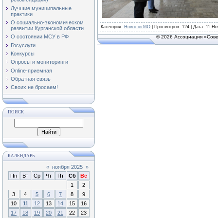
Лучшие муниципальные
практики
О социально-экономическом
Категория
:
Новости МО
|
Просмотров
: 124 | Дата:
11 Но
развитии Курганской области
О состоянии МСУ в РФ
© 2026 Ассоциация «Сове
Госуслуги
Конкурсы
Опросы и мониторинги
Online-приемная
Обратная связь
Своих не бросаем!
ПОИСК
КАЛЕНДАРЬ
«
ноября 2025
»
Пн
Вт
Ср
Чт
Пт
Сб
Вс
1
2
3
4
5
6
7
8
9
10
11
12
13
14
15
16
17
18
19
20
21
22
23