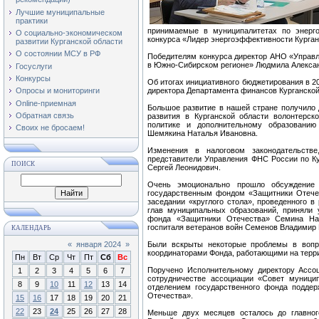
Лучшие муниципальные
практики
принимаемые в муниципалитетах по энерго
О социально-экономическом
конкурса «Лидер энергоэффективности Курган
развитии Курганской области
О состоянии МСУ в РФ
Победителям конкурса директор АНО «Управл
в Южно-Сибирском регионе» Людмила Алекса
Госуслуги
Конкурсы
Об итогах инициативного бюджетирования в 2
директора Департамента финансов Курганской
Опросы и мониторинги
Online-приемная
Большое развитие в нашей стране получило 
Обратная связь
развития в Курганской области волонтерск
политике и дополнительному образованию
Своих не бросаем!
Шемякина Наталья Ивановна.
Изменения в налоговом законодательств
представители Управления ФНС России по Ку
ПОИСК
Сергей Леонидович.
Очень эмоционально прошло обсуждение 
государственным фондом «Защитники Отече
заседании «круглого стола», проведенного в
глав муниципальных образований, приняли у
фонда «Защитники Отечества» Семина Ната
госпиталя ветеранов войн Семенов Владимир
КАЛЕНДАРЬ
«
января 2024
»
Были вскрыты некоторые проблемы в вопро
координаторами Фонда, работающими на терр
Пн
Вт
Ср
Чт
Пт
Сб
Вс
Поручено Исполнительному директору Ассоц
1
2
3
4
5
6
7
сотрудничестве ассоциации «Совет муници
8
9
10
11
12
13
14
отделением государственного фонда поддер
Отечества».
15
16
17
18
19
20
21
22
23
24
25
26
27
28
Меньше двух месяцев осталось до главног