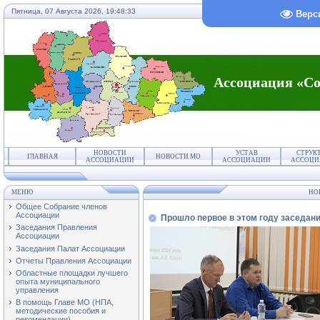
Пятница, 07 Августа 2026,
19:48:33
Верс
Ассоциация «Со
НОВОСТИ
УСТАВ
СТРУК
ГЛАВНАЯ
НОВОСТИ МО
АССОЦИАЦИИ
АССОЦИАЦИИ
АССОЦИ
МЕНЮ
НО
Общее Собрание членов
Ассоциации
Прошло первое в этом году заседан
Заседания Правления
Ассоциации
Заседания Палат Ассоциации
Отчеты Правления Ассоциации
Областные площадки лучшего
опыта муниципального
управления
В помощь Главе МО (НПА,
методические пособия и
рекомендации)