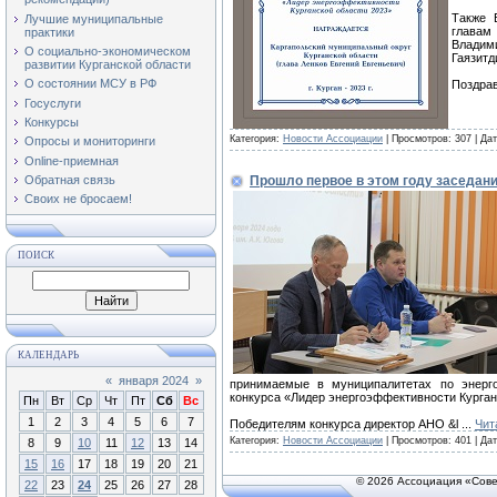
Также 
Лучшие муниципальные
главам
практики
Влади
О социально-экономическом
Гаязитд
развитии Курганской области
О состоянии МСУ в РФ
Поздра
Госуслуги
Конкурсы
Категория:
Новости Ассоциации
| Просмотров: 307 | Да
Опросы и мониторинги
Online-приемная
Обратная связь
Прошло первое в этом году заседан
Своих не бросаем!
ПОИСК
КАЛЕНДАРЬ
«
января 2024
»
принимаемые в муниципалитетах по энерг
конкурса «Лидер энергоэффективности Курган
Пн
Вт
Ср
Чт
Пт
Сб
Вс
1
2
3
4
5
6
7
Победителям конкурса директор АНО &l
...
Чит
Категория:
Новости Ассоциации
| Просмотров: 401 | Да
8
9
10
11
12
13
14
15
16
17
18
19
20
21
© 2026 Ассоциация «Сове
22
23
24
25
26
27
28