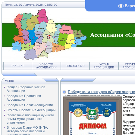
Пятница, 07 Августа 2026,
04:53:20
Верс
Ассоциация «Со
НОВОСТИ
УСТАВ
СТРУК
ГЛАВНАЯ
НОВОСТИ МО
АССОЦИАЦИИ
АССОЦИАЦИИ
АССОЦИ
МЕНЮ
Общее Собрание членов
Ассоциации
Победители конкурса «Лидер энерго
Заседания Правления
Сегодня
Ассоциации
образо
«Лидер
Заседания Палат Ассоциации
муницип
Отчеты Правления Ассоциации
АНО «
энергос
Областные площадки лучшего
опыта муниципального
Лидером
управления
муници
В помощь Главе МО (НПА,
округ (
методические пособия и
Диплом
рекомендации)